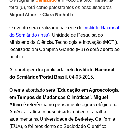
O Programa
Semiárido
em Foco da próxima sexta-
feira (6), terá como palestrantes os pesquisadores
Miguel Altieri
e
Clara Nicholls
.
O evento será realizado na sede do
Instituto Nacional
do Semiárido (Insa)
, Unidade de Pesquisa do
Ministério da Ciência, Tecnologia e Inovação (MCTI),
localizado em Campina Grande (PB) e será aberto ao
público.
A reportagem foi publicada pelo
Instituto Nacional
do Semiárido/Portal Brasil
, 04-03-2015.
O tema abordado será “
Educação em Agroecologia
em Tempos de Mudanças Climáticas
”.
Miguel
Altieri
é referência no pensamento agroecológico na
América Latina, o pesquisador chileno trabalha
atualmente na Universidade de Berkeley, Califórnia
(EUA), e foi presidente da Sociedade Científica