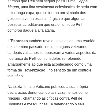
afirmou que
Pell
nem sequer possui uma
Cappa
Magna
, uma fina vestimenta eclesiástica de seda com
uma longa capa, que se tornou um símbolo dos
gostos da velha escola litúrgica e que algumas
pessoas acreditavam que era o item que
Pell
comprou daquela alfaiataria.
L'Espresso
também revelou as atas de uma reunião
de setembro passado, em que alguns veteranos
cardeais vaticanos se opuseram a vários aspectos da
liderança de
Pell
, com um deles se referindo
amargamente ao que está acontecendo como uma
forma de "sovietização", no sentido de um controle
totalitário.
Na sexta-feira, o Vaticano publicou a sua própria
declaração, denunciando tais vazamentos como
"ilegais", chamando as críticas contra
Pell
de
"indignas e mesquinhas", e defendendo o seu