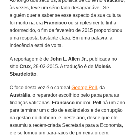
Ao longo dos séculos, a política de corte no
Vaticano
,
às vezes, teve um sério lado desagradável. Se
alguém queria saber se esse aspecto da sua cultura
foi morto na era
Francisco
ou simplesmente tinha
adormecido, o fim de fevereiro de 2015 proporcionou
uma resposta bastante clara. Em uma palavra, a
indecência está de volta.
A reportagem é de
John L. Allen Jr
., publicada no
sítio
Crux
, 28-02-2015. A tradução é de
Moisés
Sbardelotto
.
O foco desta vez é o cardeal
George Pell
, da
Austrália
, o reparador escolhido pelo papa para as
finanças vaticanas.
Francisco
indicou
Pell
há um ano
para terminar um ciclo de escândalos e de corrupção
na gestão do dinheiro, e, neste ano, desde que ele
assumiu a recém-criada Secretaria para a Economia,
ele se tornou um para-raios de primeira ordem.