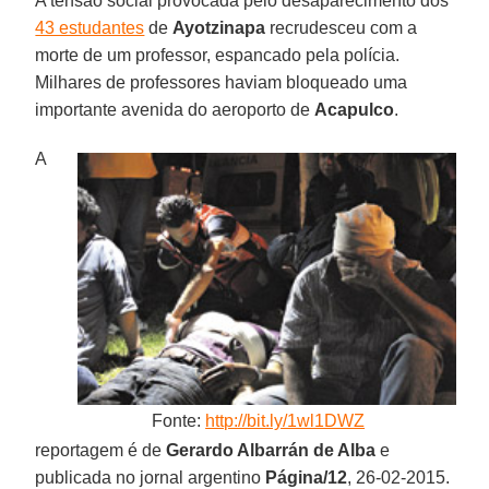
A tensão social provocada pelo desaparecimento dos
43 estudantes
de
Ayotzinapa
recrudesceu com a
morte de um professor, espancado pela polícia.
Milhares de professores haviam bloqueado uma
importante avenida do aeroporto de
Acapulco
.
A
Fonte:
http://bit.ly/1wl1DWZ
reportagem é de
Gerardo Albarrán de Alba
e
publicada no jornal argentino
Página/12
, 26-02-2015.