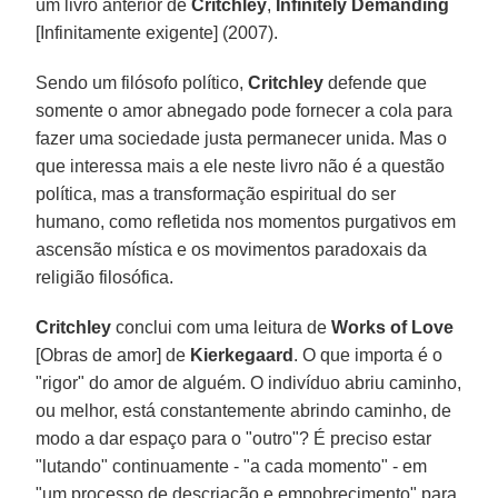
um livro anterior de
Critchley
,
Infinitely Demanding
[Infinitamente exigente] (2007).
Sendo um filósofo político,
Critchley
defende que
somente o amor abnegado pode fornecer a cola para
fazer uma sociedade justa permanecer unida. Mas o
que interessa mais a ele neste livro não é a questão
política, mas a transformação espiritual do ser
humano, como refletida nos momentos purgativos em
ascensão mística e os movimentos paradoxais da
religião filosófica.
Critchley
conclui com uma leitura de
Works of Love
[Obras de amor] de
Kierkegaard
. O que importa é o
"rigor" do amor de alguém. O indivíduo abriu caminho,
ou melhor, está constantemente abrindo caminho, de
modo a dar espaço para o "outro"? É preciso estar
"lutando" continuamente - "a cada momento" - em
"um processo de descriação e empobrecimento" para