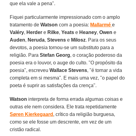
que ela vale a pena".
Fiquei particularmente impressionado com o amplo
tratamento de
Watson
com a poesia:
Mallarmé
e
Valéry
,
Herder
e
Rilke
,
Yeats
e
Heaney
,
Owen
e
Auden
,
Neruda
,
Stevens
e
Milosz
. Para os seus
devotos, a poesia tornou-se um substituto para a
religião. Para
Stefan Georg
, o coração poderoso da
poesia era o louvor, o auge do culto. "O propósito da
poesia", escreveu
Wallace Stevens
, "é tornar a vida
completa em si mesma". E mais uma vez, "o papel do
poeta é suprir as satisfações da crença".
Watson
interpreta de forma errada algumas coisas e
outras ele nem considera. Ele trata repetidamente
Søren Kierkegaard
, crítico da religião burguesa,
como se ele fosse um descrente, em vez de um
cristão radical.