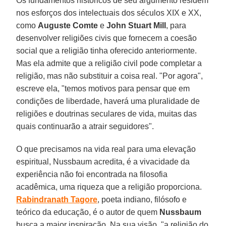
Os fundamentos históricos de seu argumento residem
nos esforços dos intelectuais dos séculos XIX e XX,
como
Auguste Comte
e
John Stuart Mill
, para
desenvolver religiões civis que fornecem a coesão
social que a religião tinha oferecido anteriormente.
Mas ela admite que a religião civil pode completar a
religião, mas não substituir a coisa real. "Por agora",
escreve ela, "temos motivos para pensar que em
condições de liberdade, haverá uma pluralidade de
religiões e doutrinas seculares de vida, muitas das
quais continuarão a atrair seguidores".
O que precisamos na vida real para uma elevação
espiritual, Nussbaum acredita, é a vivacidade da
experiência não foi encontrada na filosofia
acadêmica, uma riqueza que a religião proporciona.
Rabindranath Tagore
, poeta indiano, filósofo e
teórico da educação, é o autor de quem
Nussbaum
busca a maior inspiração. Na sua visão, "a religião do