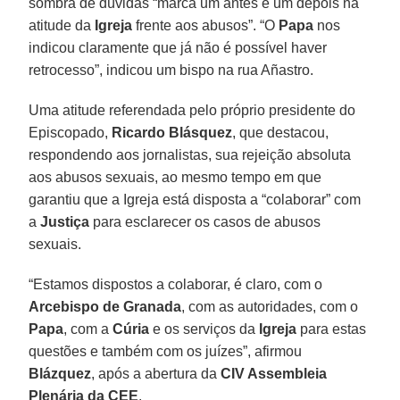
sombra de dúvidas “marca um antes e um depois na
atitude da
Igreja
frente aos abusos”. “O
Papa
nos
indicou claramente que já não é possível haver
retrocesso”, indicou um bispo na rua Añastro.
Uma atitude referendada pelo próprio presidente do
Episcopado,
Ricardo Blásquez
, que destacou,
respondendo aos jornalistas, sua rejeição absoluta
aos abusos sexuais, ao mesmo tempo em que
garantiu que a Igreja está disposta a “colaborar” com
a
Justiça
para esclarecer os casos de abusos
sexuais.
“Estamos dispostos a colaborar, é claro, com o
Arcebispo
de Granada
, com as autoridades, com o
Papa
, com a
Cúria
e os serviços da
Igreja
para estas
questões e também com os juízes”, afirmou
Blázquez
, após a abertura da
CIV Assembleia
Plenária da CEE
.