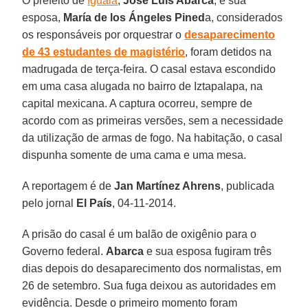
O prefeito de
Iguala
,
José Luis Abarca
, e sua
esposa,
María de los Ángeles Pined
a, considerados
os responsáveis por orquestrar o
desaparecimento
de 43 estudantes de magistério
, foram detidos na
madrugada de terça-feira. O casal estava escondido
em uma casa alugada no bairro de Iztapalapa, na
capital mexicana. A captura ocorreu, sempre de
acordo com as primeiras versões, sem a necessidade
da utilização de armas de fogo. Na habitação, o casal
dispunha somente de uma cama e uma mesa.
A reportagem é de
Jan Martínez Ahrens
, publicada
pelo jornal
El País
, 04-11-2014.
A prisão do casal é um balão de oxigênio para o
Governo federal.
Abarca
e sua esposa fugiram três
dias depois do desaparecimento dos normalistas, em
26 de setembro. Sua fuga deixou as autoridades em
evidência. Desde o primeiro momento foram