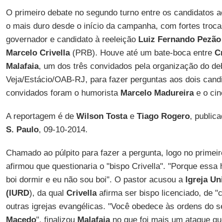
O primeiro debate no segundo turno entre os candidatos 
o mais duro desde o início da campanha, com fortes troc
governador e candidato à reeleição
Luiz Fernando Pezão
Marcelo Crivella
(PRB). Houve até um bate-boca entre
C
Malafaia
, um dos três convidados pela organização do de
Veja/Estácio/OAB-RJ, para fazer perguntas aos dois cand
convidados foram o humorista
Marcelo Madureira
e o ci
A reportagem é de
Wilson Tosta
e
Tiago Rogero
, public
S. Paulo
, 09-10-2014.
Chamado ao púlpito para fazer a pergunta, logo no primeir
afirmou que questionaria o "bispo Crivella". "Porque essa h
boi dormir e eu não sou boi". O pastor acusou a
Igreja Un
(IURD
), da qual
Crivella
afirma ser bispo licenciado, de "
outras igrejas evangélicas. "Você obedece às ordens do se
Macedo
", finalizou
Malafaia
no que foi mais um ataque qu