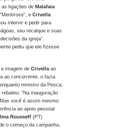
 as ligações de
Malafaia
: "Mentiroso", e
Crivella
u intervir e pedir para
ágoas, seu recalque e suas
decisões da igreja".
ente pediu que ele fizesse
r a imagem de
Crivella
ao
a ao concorrente, o fazia
 enquanto ministro da Pesca,
 rebateu: "Na inauguração
o. Mas você é assim mesmo:
ferência ao apoio pessoal
ilma Rousseff
(PT)
e o começo da campanha,