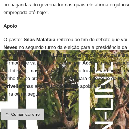
propagandas do governador nas quais ele afirma orgulhos
empregada até hoje".
Apoio
O pastor
Silas Malafaia
reiterou ao fim do debate que vai
Neves
no segundo turno da eleição para a presidência da 
qualquer um, menos a
Luciana
(Genro, do Psol), para tira
afirmou que vai fazer campanha por
Aécio
na comunidade 
na Internet, mas que não chamará o tucano para nenhuma
tenho tempo pra isso". Na eleição para o governo do Rio,
Crivella
, mas ainda não decidiu se apoiará
Pezão
, o que 
feira ou na segunda.
⚠️
Comunicar erro