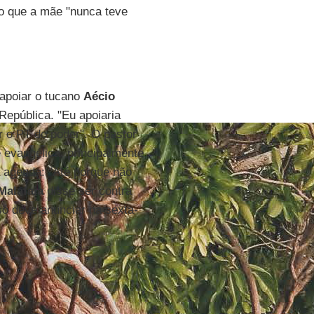
o que a mãe "nunca teve
 apoiar o tucano
Aécio
República. "Eu apoiaria
r o PT do poder". O pastor
evangélica, principalmente
 agenda: "Até porque não
Malafaia
disse ser contra
só deve anunciar na sexta-