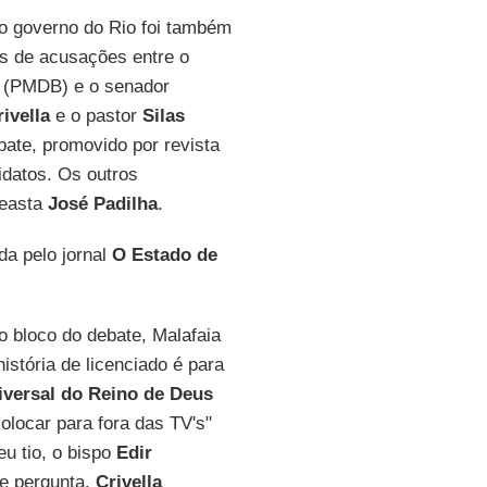
ao governo do Rio foi também
as de acusações entre o
(PMDB) e o senador
rivella
e o pastor
Silas
bate, promovido por revista
idatos. Os outros
neasta
José Padilha
.
ada pelo jornal
O Estado de
o bloco do debate, Malafaia
istória de licenciado é para
iversal do Reino de Deus
colocar para fora das TV's"
u tio, o bispo
Edir
e pergunta.
Crivella