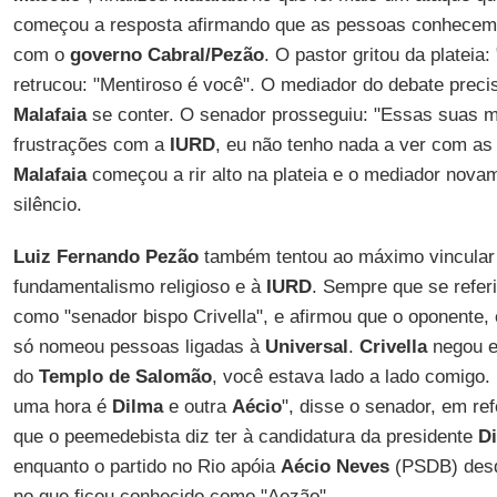
começou a resposta afirmando que as pessoas conhecem
com o
governo Cabral/Pezão
. O pastor gritou da plateia
retrucou: "Mentiroso é você". O mediador do debate preciso
Malafaia
se conter. O senador prosseguiu: "Essas suas m
frustrações com a
IURD
, eu não tenho nada a ver com as 
Malafaia
começou a rir alto na plateia e o mediador novam
silêncio.
Luiz Fernando Pezão
também tentou ao máximo vincula
fundamentalismo religioso e à
IURD
. Sempre que se referi
como "senador bispo Crivella", e afirmou que o oponente,
só nomeou pessoas ligadas à
Universal
.
Crivella
negou e
do
Templo de Salomão
, você estava lado a lado comig
uma hora é
Dilma
e outra
Aécio
", disse o senador, em re
que o peemedebista diz ter à candidatura da presidente
D
enquanto o partido no Rio apóia
Aécio Neves
(PSDB) desd
no que ficou conhecido como "Aezão".