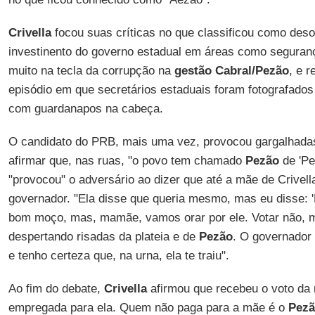
Crivella
focou suas críticas no que classificou como deso
investinento do governo estadual em áreas como seguranç
muito na tecla da corrupção na
gestão Cabral/Pezão
, e 
episódio em que secretários estaduais foram fotografado
com guardanapos na cabeça.
O candidato do PRB, mais uma vez, provocou gargalhadas 
afirmar que, nas ruas, "o povo tem chamado
Pezão
de 'Pe
"provocou" o adversário ao dizer que até a mãe de Crivella
governador. "Ela disse que queria mesmo, mas eu disse: '
bom moço, mas, mamãe, vamos orar por ele. Votar não, ma
despertando risadas da plateia e de
Pezão
. O governador 
e tenho certeza que, na urna, ela te traiu".
Ao fim do debate,
Crivella
afirmou que recebeu o voto da
empregada para ela. Quem não paga para a mãe é o
Pez