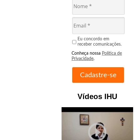
Eu concordo em
receber comunicações.
Conheça nossa
Política de
Privacidade
.
Vídeos IHU
play_circle_outline