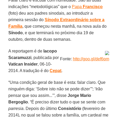
Falar claro e escutar com humildade. São as duas
indicações “metodológicas” que o
Papa
Francisco
(foto) deu aos padres sinodais, ao introduzir a
primeira sessão do
Sínodo Extraordinário sobre a
Família
, que começou nesta manhã, na nova aula do
Sínodo
, e que terminará no próximo dia 19 de
outubro, dentro de duas semanas.
A reportagem é de
Iacopo
Scaramuzzi
, publicada por
Fonte:
http://goo.gl/def6pm
Vatican Insider
, 06-10-
2014. A tradução é do
Cepat
.
“Uma condição geral de base é esta: falar claro. Que
ninguém diga: ‘Sobre isto não se pode dizer’”; ‘Irão
pensar que sou assim...’”, disse
Jorge Mario
Bergoglio
. “É preciso dizer tudo o que se sente com
parresia
. Depois do último
Consistório
(fevereiro de
2014), no qual se falou sobre a família, um cardeal me