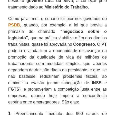
desde o
governo Lula da Silva
, a começar pelo
tratamento dado ao
Ministério do Trabalho
.
Como já afirmei, o cenário foi pior nos governos do
PSDB
, quando, por exemplo, a lei que previa a
primazia do chamado
“negociado sobre o
legislado”
, que na prática viabiliza o fim dos direitos
trabalhistas, quase foi aprovada no
Congresso
. O
PT
poderia e ainda tem a oportunidade de avançar na
promoção da qualidade de vida de milhões de
trabalhadores com medidas simples, que apenas
dependem da decisão direta da presidente, e que, se
não bastasse, reduziriam problemas fiscais, ao
diminuir a evasão (como sonegação de
INSS
e
FGTS
), e promoveriam a competição justa entre as
empresas, quando hoje impera a concorrência
espúria entre empregadores. São elas:
1-
Preenchimento imediato dos 900 cargos de