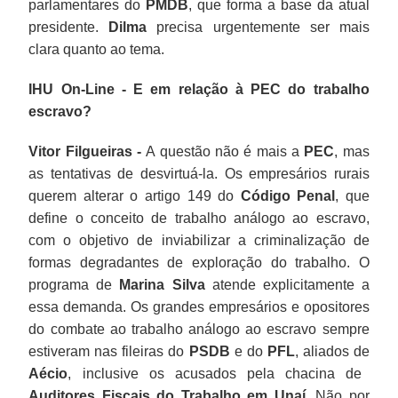
parlamentares do
PMDB
, que forma a base da atual
presidente.
Dilma
precisa urgentemente ser mais
clara quanto ao tema.
IHU On-Line - E em relação à PEC do trabalho
escravo?
Vitor Filgueiras -
A questão não é mais a
PEC
, mas
as tentativas de desvirtuá-la. Os empresários rurais
querem alterar o artigo 149 do
Código Penal
, que
define o conceito de trabalho análogo ao escravo,
com o objetivo de inviabilizar a criminalização de
formas degradantes de exploração do trabalho. O
programa de
Marina Silva
atende explicitamente a
essa demanda. Os grandes empresários e opositores
do combate ao trabalho análogo ao escravo sempre
estiveram nas fileiras do
PSDB
e do
PFL
, aliados de
Aécio
, inclusive os acusados pela chacina de
Auditores Fiscais do Trabalho em Unaí
. Não por