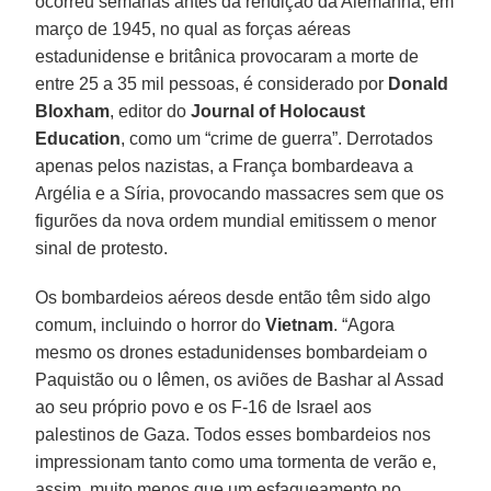
ocorreu semanas antes da rendição da Alemanha, em
março de 1945, no qual as forças aéreas
estadunidense e britânica provocaram a morte de
entre 25 a 35 mil pessoas, é considerado por
Donald
Bloxham
, editor do
Journal of Holocaust
Education
, como um “crime de guerra”. Derrotados
apenas pelos nazistas, a França bombardeava a
Argélia e a Síria, provocando massacres sem que os
figurões da nova ordem mundial emitissem o menor
sinal de protesto.
Os bombardeios aéreos desde então têm sido algo
comum, incluindo o horror do
Vietnam
. “Agora
mesmo os drones estadunidenses bombardeiam o
Paquistão ou o Iêmen, os aviões de Bashar al Assad
ao seu próprio povo e os F-16 de Israel aos
palestinos de Gaza. Todos esses bombardeios nos
impressionam tanto como uma tormenta de verão e,
assim, muito menos que um esfaqueamento no