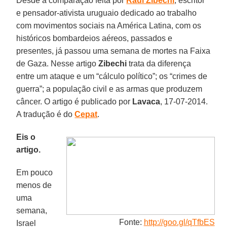
Desde a comparação feita por
Raúl Zibechi
, escritor
e pensador-ativista uruguaio dedicado ao trabalho
com movimentos sociais na América Latina, com os
históricos bombardeios aéreos, passados e
presentes, já passou uma semana de mortes na Faixa
de Gaza. Nesse artigo
Zibechi
trata da diferença
entre um ataque e um “cálculo político”; os “crimes de
guerra”; a população civil e as armas que produzem
câncer. O artigo é publicado por
Lavaca
, 17-07-2014.
A tradução é do
Cepat
.
Eis o
artigo.
Em pouco
menos de
uma
semana,
Fonte:
http://goo.gl/qTfbES
Israel