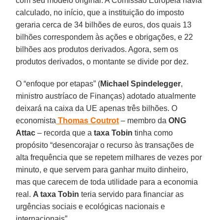
com seu modelo original. A Comissão Europeia havia
calculado, no início, que a instituição do imposto
geraria cerca de 34 bilhões de euros, dos quais 13
bilhões correspondem às ações e obrigações, e 22
bilhões aos produtos derivados. Agora, sem os
produtos derivados, o montante se divide por dez.
O “enfoque por etapas” (
Michael Spindelegger
,
ministro austríaco de Finanças) adotado atualmente
deixará na caixa da UE apenas três bilhões. O
economista
Thomas Coutrot
– membro da
ONG
Attac
– recorda que a
taxa Tobin
tinha como
propósito “desencorajar o recurso às transações de
alta frequência que se repetem milhares de vezes por
minuto, e que servem para ganhar muito dinheiro,
mas que carecem de toda utilidade para a economia
real.
A taxa Tobin
teria servido para financiar as
urgências sociais e ecológicas nacionais e
internacionais”.