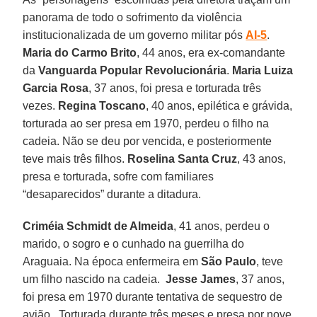
panorama de todo o sofrimento da violência
institucionalizada de um governo militar pós
AI-5
.
Maria do Carmo Brito
, 44 anos, era ex-comandante
da
Vanguarda Popular Revolucionária
.
Maria Luiza
Garcia Rosa
, 37 anos, foi presa e torturada três
vezes.
Regina Toscano
, 40 anos, epilética e grávida,
torturada ao ser presa em 1970, perdeu o filho na
cadeia. Não se deu por vencida, e posteriormente
teve mais três filhos.
Roselina Santa Cruz
, 43 anos,
presa e torturada, sofre com familiares
“desaparecidos” durante a ditadura.
Criméia Schmidt de Almeida
, 41 anos, perdeu o
marido, o sogro e o cunhado na guerrilha do
Araguaia. Na época enfermeira em
São Paulo
, teve
um filho nascido na cadeia.
Jesse James
, 37 anos,
foi presa em 1970 durante tentativa de sequestro de
avião. Torturada durante três meses e presa por nove