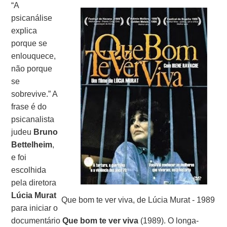
“A
psicanálise
explica
porque se
enlouquece,
não porque
se
sobrevive.” A
frase é do
psicanalista
judeu
Bruno
Bettelheim
,
e foi
escolhida
pela diretora
Lúcia Murat
Que bom te ver viva, de Lúcia Murat - 1989
para iniciar o
documentário
Que bom te ver viva
(1989). O longa-