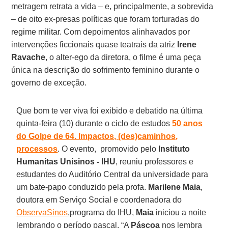
metragem retrata a vida – e, principalmente, a sobrevida
– de oito ex-presas políticas que foram torturadas do
regime militar. Com depoimentos alinhavados por
intervenções ficcionais quase teatrais da atriz
Irene
Ravache
, o alter-ego da diretora, o filme é uma peça
única na descrição do sofrimento feminino durante o
governo de exceção.
Que bom te ver viva foi exibido e debatido na última
quinta-feira (10) durante o ciclo de estudos
50 anos
do Golpe de 64. Impactos, (des)caminhos,
processos
. O evento, promovido pelo
Instituto
Humanitas Unisinos - IHU
, reuniu professores e
estudantes do Auditório Central da universidade para
um bate-papo conduzido pela profa.
Marilene Maia
,
doutora em Serviço Social e coordenadora do
ObservaSinos
,programa do IHU,
Maia
iniciou a noite
lembrando o período pascal. “A
Páscoa
nos lembra