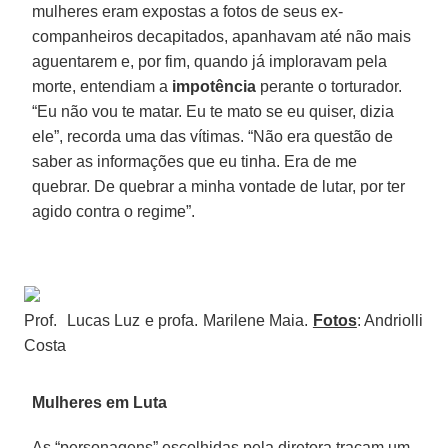
mulheres eram expostas a fotos de seus ex-
companheiros decapitados, apanhavam até não mais
aguentarem e, por fim, quando já imploravam pela
morte, entendiam a
impotência
perante o torturador.
“Eu não vou te matar. Eu te mato se eu quiser, dizia
ele”, recorda uma das vítimas. “Não era questão de
saber as informações que eu tinha. Era de me
quebrar. De quebrar a minha vontade de lutar, por ter
agido contra o regime”.
Prof.
Lucas
Luz e profa. Marilene Maia.
Fotos
: Andriolli
Costa
Mulheres em Luta
As “personagens” escolhidas pela diretora traçam um