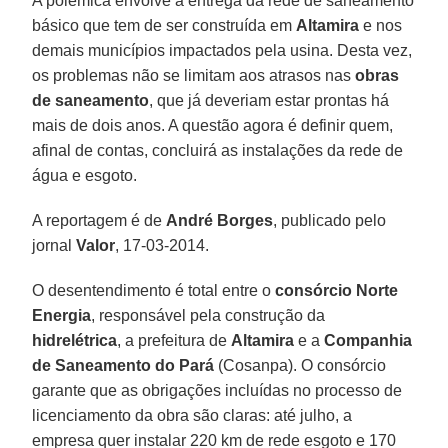
A polêmica envolve a entrega da rede de saneamento
básico que tem de ser construída em
Altamira
e nos
demais municípios impactados pela usina. Desta vez,
os problemas não se limitam aos atrasos nas
obras
de
saneamento
, que já deveriam estar prontas há
mais de dois anos. A questão agora é definir quem,
afinal de contas, concluirá as instalações da rede de
água e esgoto.
A reportagem é de
André
Borges
, publicado pelo
jornal
Valor
, 17-03-2014.
O desentendimento é total entre o
consórcio Norte
Energia
, responsável pela construção da
hidrelétrica
, a prefeitura de
Altamira
e a
Companhia
de Saneamento do Pará
(Cosanpa). O consórcio
garante que as obrigações incluídas no processo de
licenciamento da obra são claras: até julho, a
empresa quer instalar 220 km de rede esgoto e 170