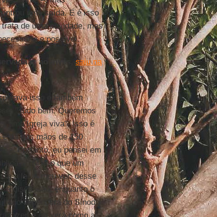
ontrou uma saída. E é isso
 trata de uma novidade, mas
necessária e possível.
ervada e, ao invés,
saiu na
esperava isso e também
disse: "Tudo bem. Queremos
 uma Igreja viva". Isso é
e está nas mãos de 150
pica. Portanto, eu pensei em
ublicá-lo. Mas o que um
ntra a lei. A meu ver, desse
r a discussão, enquanto o
ultado dependerá do Sínodo
ra fazer, e se verá como a