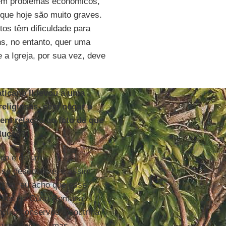
bém problemas econômicos,
que hoje são muito graves.
os têm dificuldade para
ens, no entanto, quer uma
 a Igreja, por sua vez, deve
ticano II levou a uma
religiosas, sem negar o
 em relação ao fato de que
olução?
nto e de um
e se desenvolve, e assim
ssim, eu acho que esse
ições na Cúria Romana
cílio conservou a doutrina
 vinculante –, mas