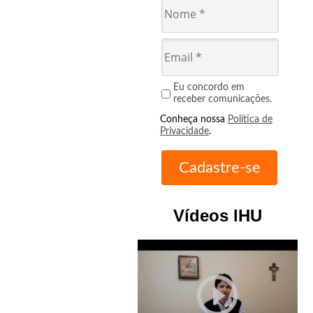
Eu concordo em
receber comunicações.
Conheça nossa
Política de
Privacidade
.
Vídeos IHU
play_circle_outline