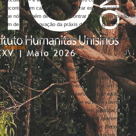
encontrou um caminho para superar essas questões e enc
que nós também devemos encontrar hoje. E assim não se
sim de uma renovação da práxis da Igreja, que é sempre 
A sua conferência aos cardeais deveria permanecer res
imprensa
. E reacendeu um debate...
Sim, mas é necessário ter um debate, e na realidade eu 
dissera ao papa: no início, haverá um debate. E o papa 
um debate. Não queremos uma Igreja que dorme, queremos
normal. Mas não era um documento secreto: um texto qu
pessoas não pode ser secreto, seria muito irrealista e utó
publicar o texto e me disseram que eu estava livre para p
jornal italiano fez, isto é, publicá-lo sem autorização, é co
modo, sabotaram a vontade do papa. Eles querem encerra
papa quer uma discussão aberta no Sínodo. Depois, o res
e do papa. Eu fiz uma proposta, como o papa me pediu pa