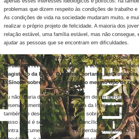
apenas esses interesses ideológicos e políticos: há tam
problemas que dizem respeito às condições de trabalho e 
As condições de vida na sociedade mudaram muito, e muit
realizar o próprio projeto de felicidade. A maioria dos jov
relação estável, uma família estável, mas não consegue, e
ajudar as pessoas que se encontram em dificuldades.
O senhor faz a comparação com o modo pelo qual o Va
verdadeira revolução nas relações ecumênicas e inter-
Magistério da Igreja. O senhor, portanto, está otimista
o Sínodo sobre a família levará ao mesmo tipo de rev
Eu não falaria de revolução, mas sim de um aprofundame
desenvolvimento, porque a doutrina da Igreja é um rio qu
também se desenvolveu a doutrina sobre o matrimônio. A
passo atual é semelhante ao do Concílio, onde havia pos
contra o ecumenismo e contra a liberdade religiosa. O Con
vinculante – e aqui também eu quero conservar a doutrina