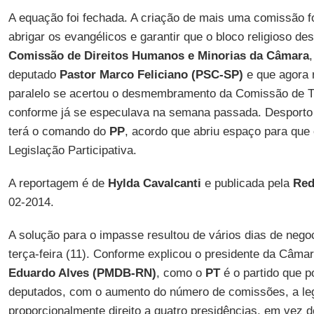
A equação foi fechada. A criação de mais uma comissão f
abrigar os evangélicos e garantir que o bloco religioso d
Comissão de Direitos Humanos e Minorias da Câmara
deputado
Pastor Marco Feliciano (PSC-SP)
e que agora 
paralelo se acertou o desmembramento da Comissão de T
conforme já se especulava na semana passada. Desporto
terá o comando do
PP
, acordo que abriu espaço para que
Legislação Participativa.
A reportagem é de
Hylda Cavalcanti
e publicada pela
Red
02-2014.
A solução para o impasse resultou de vários dias de nego
terça-feira (11). Conforme explicou o presidente da Câma
Eduardo Alves (PMDB-RN)
, como o
PT
é o partido que p
deputados, com o aumento do número de comissões, a le
proporcionalmente direito a quatro presidências, em vez de