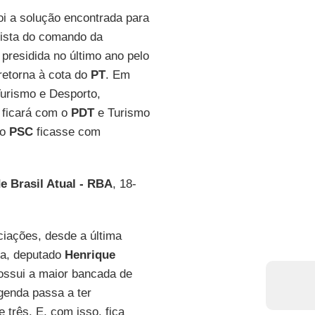
oi a solução encontrada para
esista do comando da
, presidida no último ano pelo
retorna à cota do
PT
. Em
urismo e Desporto,
 ficará com o
PDT
e Turismo
 o
PSC
ficasse com
e Brasil Atual - RBA
, 18-
ciações, desde a última
ra, deputado
Henrique
ossui a maior bancada de
genda passa a ter
 três. E, com isso, fica