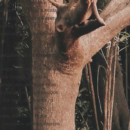
olítica, da economia e
 pobres" deve levar a mudar
alização até agora é apenas
se uma tendência à
 poderosas que atuam em
especialmente na Alemanha?
Europa envolve o fato de que
ara a Igreja. Eu estou
penas uma das mais ricas
ajudam os mais pobres dos
 Por mais de 50 anos, o
do continente latino-
ssio
,
Kirche in Not
e
r causa dos acontecimentos