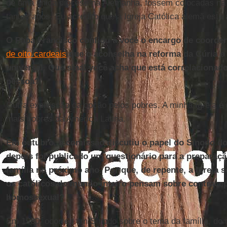
de uma única diocese na Alemanha, fossem colocadas na
tantos anos. Eu acredito que a Igreja Católica alemã está
O Papa Francisco confiou a você o encargo de coorden
de oito cardeais
que o aconselha na reforma da Cúria e 
universal. Que sinal você acha que está correlacionad
pessoa?
Outra expressão da opção pelos pobres. A minha Igreja 
mais pobres da América Latina.
Em outubro, a comissão discutiu o papel do Sínodo d
depois foi publicado um questionário para a preparaç
família no próximo ano. Por que, de repente, a Igreja s
os católicos do mundo inteiro pensam sobre contrace
homossexual?
Em 1980, ocorreu um Sínodo sobre o tema da família, do q