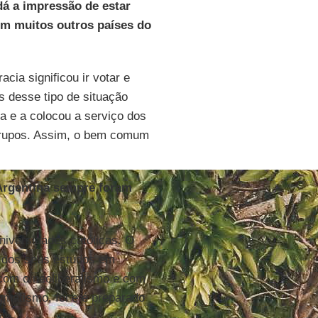
dá a impressão de estar
m muitos outros países do
ia significou ir votar e
 desse tipo de situação
a e a colocou a serviço dos
grupos. Assim, o bem comum
 Argentina sempre foram
iversidades católicas. O
o dos seus estudos em
 com o neoliberalismo e com
gmatismo, foi e é preparado
no.