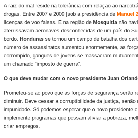
A raiz do mal reside na tolerância com relação ao narcotr
drogas. Entre 2007 e 2009 [sob a presidência de
Manuel 
licenças de voo falsas. E na região de
Mosquitia
não havi
aterrissavam aeronaves desconhecidas de um país do Sul
bordo.
Honduras
se tornou um campo de batalha dos carté
número de assassinatos aumentou enormemente, as forç
corrompido, gangues de jovens se massacram mutuament
um chamado "imposto de guerra".
O que deve mudar com o novo presidente Juan Orlan
Prometeu-se ao povo que as forças de segurança serão ref
diminuir. Deve cessar a corruptibilidade da justiça, senão
impunidade. Só podemos esperar que o novo presidente 
implemente programas que possam aliviar a pobreza, mel
criar empregos.