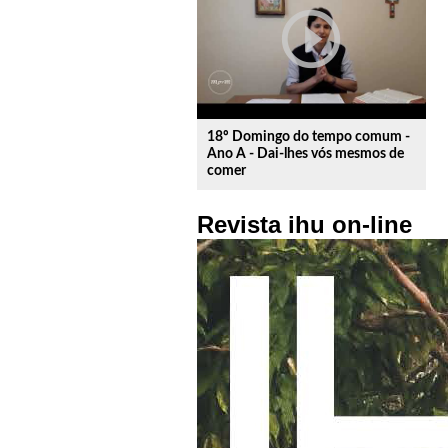
play_circle_outline
18º Domingo do tempo comum -
Ano A - Dai-lhes vós mesmos de
comer
Revista ihu on-line