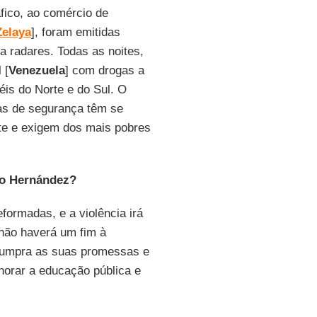
áfico, ao comércio de
Zelaya
], foram emitidas
a radares. Todas as noites,
 [
Venezuela
] com drogas a
is do Norte e do Sul. O
as de segurança têm se
e e exigem dos mais pobres
do Hernández?
ormadas, e a violência irá
 não haverá um fim à
cumpra as suas promessas e
horar a educação pública e