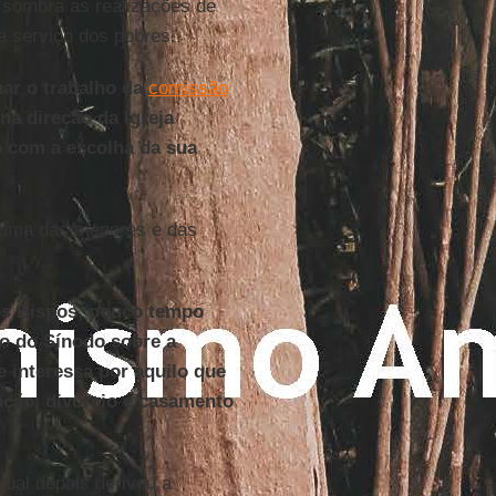
 sombra as realizações de
 a serviço dos pobres.
ar o trabalho da
comissão
na direção da Igreja
o com a escolha da sua
é uma das menores e das
os Bispos, pouco tempo
ão do Sínodo sobre a
e interessa por aquilo que
pção, divórcio e casamento
ual depois derivou a