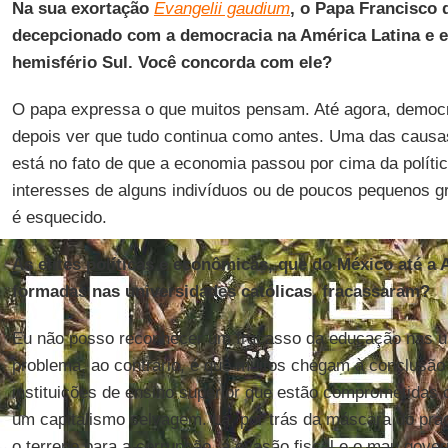
Na sua exortação
Evangelii gaudium
, o Papa Francisco 
decepcionado com a democracia na América Latina e e
hemisfério Sul. Você concorda com ele?
O papa expressa o que muitos pensam. Até agora, democrac
depois ver que tudo continua como antes. Uma das causas
está no fato de que a economia passou por cima da polític
interesses de alguns indivíduos ou de poucos pequenos 
é esquecido.
As elites políticas e econômicas, que do México até a
formadas nas universidades católicas, fracassaram?
Eu não posso reconhecer um fracasso da educação nas un
problema, ao contrário, é que muitos chegam à conclusã
instituições de ensino superior que estão comprometidas
um capitalismo selvagem. Lá, por trás da máscara do pra
o terreno para a corrupção, a evasão fiscal e o mau gover