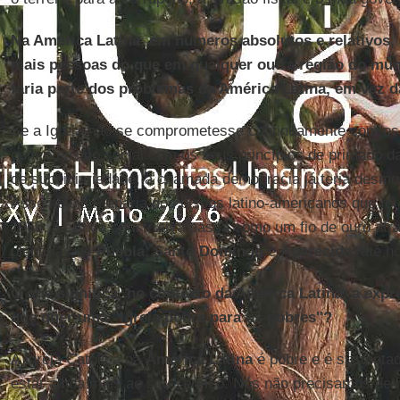
Na América Latina, em números absolutos e relativos, 
mais pessoas do que em qualquer outra região do mund
faria parte dos problemas da América Latina, em vez 
Se a Igreja não se comprometesse continuamente com os
com o ensino social com os seus princípios de primado da
de subsidiariedade, a chamada democracia já teria desm
Assembleia Plenária dos bispos latino-americanos que fo
1968, a crítica construtiva passa como um fio de ouro at
plenárias de
Puebla
,
Santo Domingo
e
Aparecida
, até ho
O que significa, no contexto da América Latina, a exp
que quer uma "Igreja pobre para os pobres"?
A Igreja Católica na
América Latina
é pobre e é sustentad
estar ainda mais ao seu serviço. Nós não precisamos de le