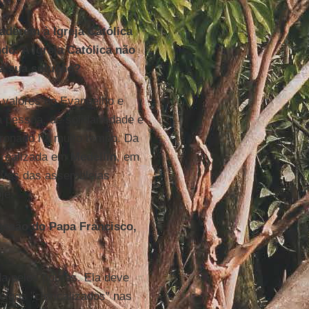
aderem à Igreja Católica
o. A Igreja Católica não
da sua solução?
 valores do Evangelho e
 pessoa, de solidariedade e
oronado há muito tempo. Da
i realizada em
Medellín
, em
ravés das assembleias
je.
ressão do Papa Francisco,
a pelos pobres. Ela deve
igos "clericalizados" nas