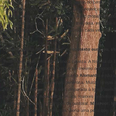
sacristias, mas sim de católicos convictos no centro da p
também da cultura. Portanto, a "opção preferencial pelos
o ordenamento da economia mundial. A tão propalada glob
uma globalização dos mercados. Por trás dela, esconde-
constituição de monopólios, de empresas cada vez mais
nível mundial.
O que significa "Igreja pobre" no contexto europeu, 
Tudo depende de como se define a riqueza. A história da 
há muitas propriedades da Igreja e até mesmo o imposto p
convencido de que a Igreja Católica na
Alemanha
é não a
do mundo, mas também a mais generosa. Muitas Igrejas 
pobres, mas nenhuma pode ser comparada à Igreja alemã.
instituto episcopal
Adveniat
é um dos maiores benfeitores 
americano em todos os campos da pastoral.
Misereor
,
Mi
Renovabis
falam por si mesmos. Seria uma pena que, po