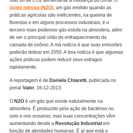
Não só de CO2 alimenta-se a mudança do clima. O
óxido nitroso
(N2O)
, um gás emitido quando as
práticas agrícolas são ineficientes, na queima de
florestas e em alguns processos industriais, é o
terceiro mais poderoso gás-estufa na atmosfera, além
de ser o principal vilão do enfraquecimento da
camada de ozônio. A má notícia é que suas emissões
poderão dobrar em 2050. A boa notícia é que algumas
ações práticas podem reduzir seus estragos
rapidamente.
A reportagem é de
Daniela Chiaretti
, publicada no
jornal
Valor
, 16-12-2013.
O
N2O
é um gás que existe naturalmente na
atmosfera. É produzido pela ação de bactérias no
solo e nos oceanos, mas suas concentrações vêm
aumentando desde a
Revolução Industrial
em
função de atividades humanas. É aí que está o