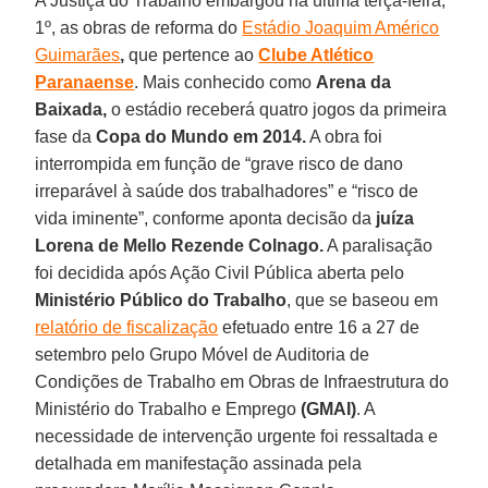
A Justiça do Trabalho embargou na última terça-feira,
1º, as obras de reforma do
Estádio Joaquim Américo
Guimarães
,
que pertence ao
Clube Atlético
Paranaense
. Mais conhecido como
Arena da
Baixada,
o estádio receberá quatro jogos da primeira
fase da
Copa do Mundo em 2014.
A obra foi
interrompida em função de “grave risco de dano
irreparável à saúde dos trabalhadores” e “risco de
vida iminente”, conforme aponta decisão da
juíza
Lorena de Mello Rezende Colnago.
A paralisação
foi decidida após Ação Civil Pública aberta pelo
Ministério Público do Trabalho
, que se baseou em
relatório de fiscalização
efetuado entre 16 a 27 de
setembro pelo Grupo Móvel de Auditoria de
Condições de Trabalho em Obras de Infraestrutura do
Ministério do Trabalho e Emprego
(GMAI)
. A
necessidade de intervenção urgente foi ressaltada e
detalhada em manifestação assinada pela