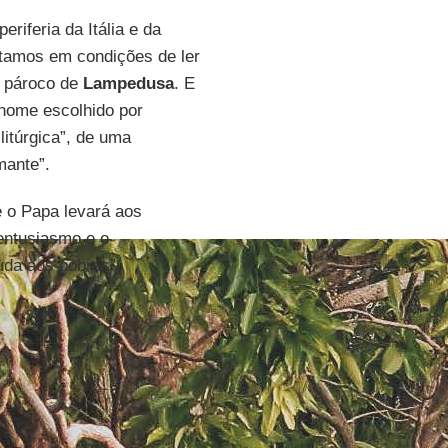
riferia da Itália e da
stamos em condições de ler
, pároco de
Lampedusa
. E
 nome escolhido por
itúrgica”, de uma
mante”.
e o Papa levará aos
entusiasmo e o
uda aos pobres”.