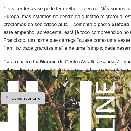
“Das periferias se pode ler melhor o centro. Nós somos a pe
Europa, mas estamos no centro da questão migratória, e
problemas da sociedade atual”, comenta o padre
Stefano
este empenho, acrescenta, está já todo compreendido no
Francisco, um nome que carrega “quase como uma veste l
“familiaridade grandíssima” e de uma “simplicidade desar
Para o padre
La Manna
, do Centro Astalli, a saudação qu
refugiados no centro de Roma “nos ajuda a redescobrir o 
contentamento de consumir a nossa vida no serviço de aj
⚠️
Comunicar erro