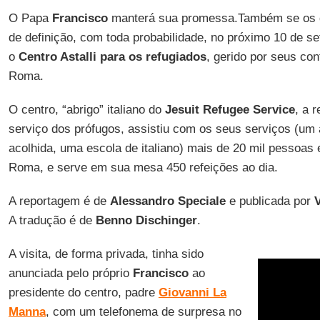
O Papa
Francisco
manterá sua promessa.Também se os d
de definição, com toda probabilidade, no próximo 10 de set
o
Centro Astalli para os refugiados
, gerido por seus con
Roma.
O centro, “abrigo” italiano do
Jesuit Refugee Service
, a 
serviço dos prófugos, assistiu com os seus serviços (um 
acolhida, uma escola de italiano) mais de 20 mil pessoas
Roma, e serve em sua mesa 450 refeições ao dia.
A reportagem é de
Alessandro Speciale
e publicada por
V
A tradução é de
Benno Dischinger
.
A visita, de forma privada, tinha sido
anunciada pelo próprio
Francisco
ao
presidente do centro, padre
Giovanni La
Manna
, com um telefonema de surpresa no