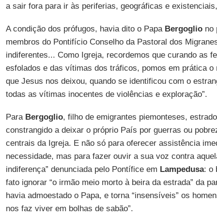
a sair fora para ir às periferias, geográficas e existencia
A condição dos prófugos, havia dito o Papa
Bergoglio
no 
membros do Pontifício Conselho da Pastoral dos Migranes
indiferentes... Como Igreja, recordemos que curando as fe
esfolados e das vítimas dos tráficos, pomos em prática 
que Jesus nos deixou, quando se identificou com o estra
todas as vítimas inocentes de violências e exploração”.
Para
Bergoglio
, filho de emigrantes piemonteses, estrad
constrangido a deixar o próprio País por guerras ou pobr
centrais da Igreja. E não só para oferecer assistência im
necessidade, mas para fazer ouvir a sua voz contra aquel
indiferença” denunciada pelo Pontífice em
Lampedusa
: o
fato ignorar “o irmão meio morto à beira da estrada” da 
havia admoestado o Papa, e torna “insensíveis” os homen
nos faz viver em bolhas de sabão”.