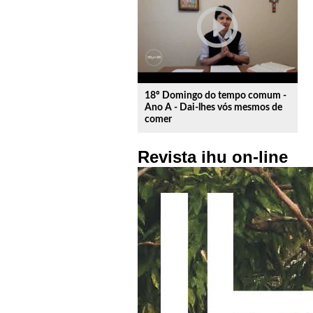
play_circle_outline
18º Domingo do tempo comum -
Ano A - Dai-lhes vós mesmos de
comer
Revista ihu on-line