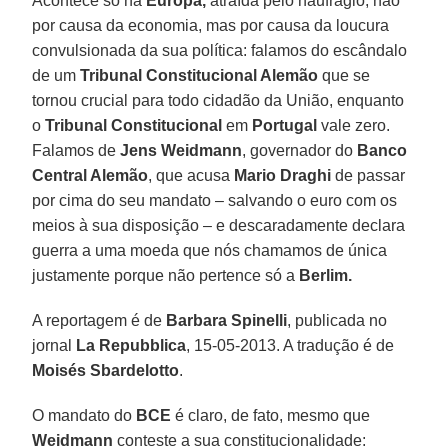
Acontece só na
Europa,
atraída pelo naufrágio, não
por causa da economia, mas por causa da loucura
convulsionada da sua política: falamos do escândalo
de um
Tribunal Constitucional Alemão
que se
tornou crucial para todo cidadão da União, enquanto
o
Tribunal Constitucional
em
Portugal
vale zero.
Falamos de
Jens Weidmann
, governador do
Banco
Central Alemão
, que acusa
Mario Draghi
de passar
por cima do seu mandato – salvando o euro com os
meios à sua disposição – e descaradamente declara
guerra a uma moeda que nós chamamos de única
justamente porque não pertence só a
Berlim.
A reportagem é de
Barbara Spinelli
, publicada no
jornal
La Repubblica
, 15-05-2013. A tradução é de
Moisés Sbardelotto
.
O mandato do
BCE
é claro, de fato, mesmo que
Weidmann
conteste a sua constitucionalidade: