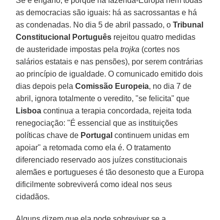
Se é engano, é porque na fazenda-Europa nem todas
as democracias são iguais: há as sacrossantas e há
as condenadas. No dia 5 de abril passado, o
Tribunal
Constitucional Português
rejeitou quatro medidas
de austeridade impostas pela
trojka
(cortes nos
salários estatais e nas pensões), por serem contrárias
ao princípio de igualdade. O comunicado emitido dois
dias depois pela
Comissão Europeia
, no dia 7 de
abril, ignora totalmente o veredito, "se felicita" que
Lisboa
continua a terapia concordada, rejeita toda
renegociação: "É essencial que as instituições
políticas chave de
Portugal
continuem unidas em
apoiar" a retomada como ela é. O tratamento
diferenciado reservado aos juízes constitucionais
alemães e portugueses é tão desonesto que a Europa
dificilmente sobreviverá como ideal nos seus
cidadãos.
Alguns dizem que ela pode sobreviver se a