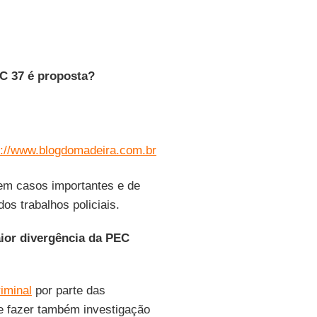
EC 37 é proposta?
p://www.blogdomadeira.com.br
em casos importantes e de
s trabalhos policiais.
ior divergência da PEC
iminal
por parte das
 de fazer também investigação