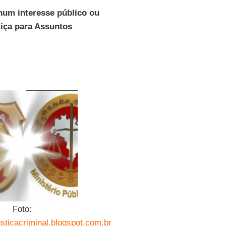
hum interesse público ou
tiça para Assuntos
Foto:
usticacriminal.blogspot.com.br