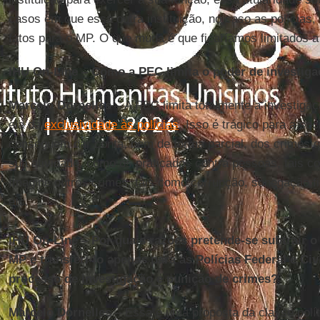
casos em que essa outra instituição, no caso as polícias
fatos para o MP. O que muda é que ficaríamos limitados a
IHU On-Line – Como a PEC limita o poder de investig
Marcelo Dornelles
– A PEC limita totalmente a investigaç
ela dá
exclusividade às polícias
. Isso é trágico para a so
conseguem dar conta, nem de forma parcial, dos crimes q
sua atividade, como os praticados contra pessoas, tais c
Imagine outros crimes, tais como corrupção, sonegação fi
etc.
IHU On-Line – Por quais razões pretende-se subtrair o
MP e transferi-lo apenas para as Polícias Federal e Ci
processo de investigação e punição de crimes?
Marcelo Dornelles
– Essa é uma proposta da classe polít