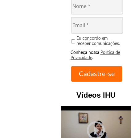
Eu concordo em
receber comunicações.
Conheça nossa
Política de
Privacidade
.
Vídeos IHU
play_circle_outline