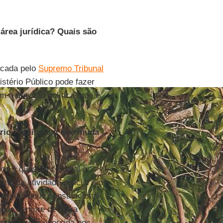
área jurídica? Quais são
ficada pelo
Supremo Tribunal
istério Público pode fazer
m à questão política, que é
ério Público e o que muda
dos à questão criminal a
rno da atividade policial e o
r esse
munus
constitucional,
pende sempre de outra
somente será exercida nos