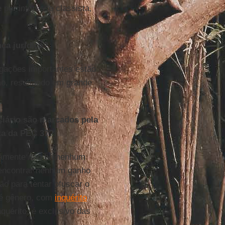
 por interesse classista,
ça jurídica?
igações importantes estão
ão, resultando em grande
ciário são marcados pela
ta da PEC 37?
ramente não há nenhum
 encontrar nenhum ganho
ão para tentar ofuscar o
 é gênero, com
inquérito
quérito, é exclusivo das