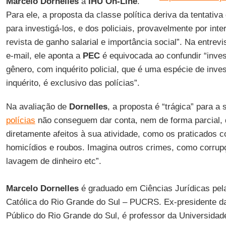
Marcelo Dornelles
à
IHU On-Line
.
Para ele, a proposta da classe política deriva da tentativ
para investigá-los, e dos policiais, provavelmente por inte
revista de ganho salarial e importância social”. Na entrevi
e-mail, ele aponta a
PEC
é equivocada ao confundir “inves
gênero, com inquérito policial, que é uma espécie de inve
inquérito, é exclusivo das polícias”.
Na avaliação de
Dornelles
, a proposta é “trágica” para a
polícias
não conseguem dar conta, nem de forma parcial,
diretamente afeitos à sua atividade, como os praticados 
homicídios e roubos. Imagina outros crimes, como corrup
lavagem de dinheiro etc”.
Marcelo Dornelles
é graduado em Ciências Jurídicas pela
Católica do Rio Grande do Sul – PUCRS. Ex-presidente da
Público do Rio Grande do Sul, é professor da Universidad