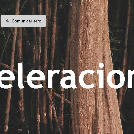
⚠️
Comunicar erro