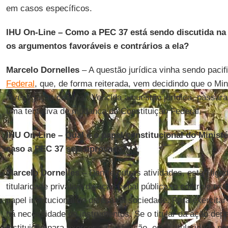
em casos específicos.
IHU On-Line – Como a PEC 37 está sendo discutida na 
os argumentos favoráveis e contrários a ela?
Marcelo Dornelles
– A questão jurídica vinha sendo paci
Federal
, que, de forma reiterada, vem decidindo que o Min
investigação criminal. Vencida a questão jurídica, passara
uma tentativa de mudança da Constituição Federal.
IHU On-Line – Qual é o papel constitucional do Minist
caso a PEC 37 seja aprovada?
Marcelo Dornelles
– Dentre outras atividades, estão liga
titularidade privativa da ação penal pública, o controle exte
papel institucional de defesa da sociedade. Para exercita
há necessidade de instrumentos. Se o titular da ação de
instituição para exercer a sua função, essa titularidade 