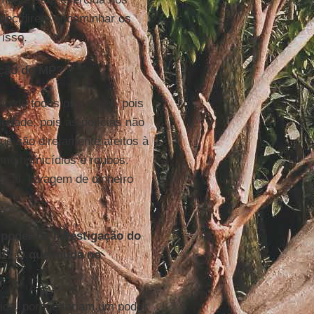
, decidirem encaminhar os
 isso.
ação do MP?
ão de todos os crimes, pois
ciedade, pois as polícias não
ue são diretamente afeitos à
omo homicídios e roubos.
scal, lavagem de dinheiro
 poder de investigação do
vil? O que muda no
ica, porque teriam um poder