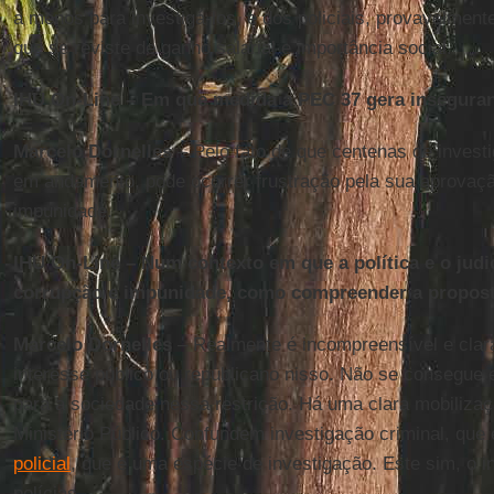
a menos para investigá-los, e dos policiais, provavelmente
que se reviste de ganho salarial e importância social.
IHU On-Line – Em que medida a PEC 37 gera inseguran
Marcelo Dornelles
– Pelo fato de que centenas de invest
em andamento, pode ocorrer frustração pela sua aprovaç
impunidade.
IHU On-Line – Num contexto em que a política e o judi
corrupção e impunidade, como compreender a propos
Marcelo Dornelles
– Realmente é incompreensível e cla
interesse público ou republicano nisso. Não se consegue
para a sociedade nessa restrição. Há uma clara mobilizaç
Ministério Público. Confundem investigação criminal, que
policial
, que é uma espécie de investigação. Este sim, o in
polícias.