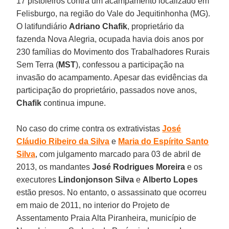
17 pistoleiros contra um acampamento localizado em
Felisburgo, na região do Vale do Jequitinhonha (MG).
O latifundiário
Adriano Chafik
, proprietário da
fazenda Nova Alegria, ocupada havia dois anos por
230 famílias do Movimento dos Trabalhadores Rurais
Sem Terra (
MST
), confessou a participação na
invasão do acampamento. Apesar das evidências da
participação do proprietário, passados nove anos,
Chafik
continua impune.
No caso do crime contra os extrativistas
José
Cláudio Ribeiro da Silva
e
Maria do Espírito Santo
Silva
, com julgamento marcado para 03 de abril de
2013, os mandantes
José Rodrigues Moreira
e os
executores
Lindonjonson Silva
e
Alberto Lopes
estão presos. No entanto, o assassinato que ocorreu
em maio de 2011, no interior do Projeto de
Assentamento Praia Alta Piranheira, município de