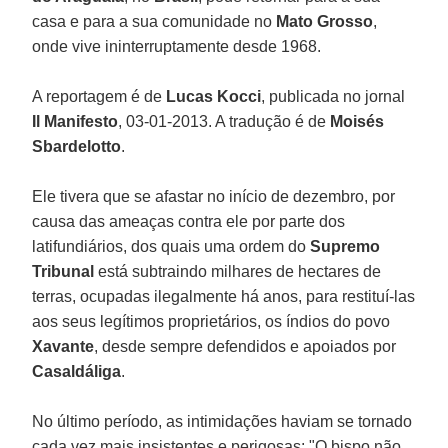
casa e para a sua comunidade no
Mato Grosso
,
onde vive ininterruptamente desde 1968.
A reportagem é de
Lucas Kocci
, publicada no jornal
Il Manifesto
, 03-01-2013. A tradução é de
Moisés
Sbardelotto
.
Ele tivera que se afastar no início de dezembro, por
causa das ameaças contra ele por parte dos
latifundiários, dos quais uma ordem do
Supremo
Tribunal
está subtraindo milhares de hectares de
terras, ocupadas ilegalmente há anos, para restituí-las
aos seus legítimos proprietários, os índios do povo
Xavante
, desde sempre defendidos e apoiados por
Casaldáliga
.
No último período, as intimidações haviam se tornado
cada vez mais insistentes e perigosas: "O bispo não