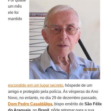
Por quase
um mês
ele foi
mantido
escondido em um lugar secreto
, hóspede de um
amigo e protegido pela polícia. Às vésperas do Ano
Novo, no entanto, no dia 29 de dezembro passado,
Dom Pedro Casaldáliga
, bispo emérito de
São Félix
do Araguaia
, no
Brasil
, pôde retornar para a sua