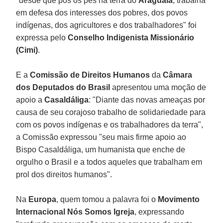
"desde que pôs os pés na terra do
Araguaia
, trabalha
em defesa dos interesses dos pobres, dos povos
indígenas, dos agricultores e dos trabalhadores" foi
expressa pelo
Conselho Indigenista Missionário
(Cimi)
.
E a
Comissão de Direitos Humanos
da
Câmara
dos Deputados do Brasil
apresentou uma moção de
apoio a
Casaldáliga
: "Diante das novas ameaças por
causa de seu corajoso trabalho de solidariedade para
com os povos indígenas e os trabalhadores da terra",
a Comissão expressou "seu mais firme apoio ao
Bispo Casaldáliga, um humanista que enche de
orgulho o Brasil e a todos aqueles que trabalham em
prol dos direitos humanos".
Na
Europa
, quem tomou a palavra foi o
Movimento
Internacional Nós Somos Igreja
, expressando