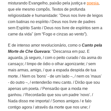
misturando Evangelho, paixão pela justiça e
poesia
,
que ele mesmo compôs. Textos de profunda
religiosidade e humanidade: "Deus nos livre de leigos
com batinas no espírito / Deus nos livre de padres
sem Espírito Santo / Deus nos livre de espíritos sem a
carne da vida" (em “Fogo e cinzas ao vento”).
E de intenso amor revolucionário, como o
Canto pela
Morte de Che Guevara
: "Descansa em paz. E
aguarda, já seguro, / com o peito curado / da asma do
cansaço; / limpo de ódio o olhar agonizante; / sem
mais armas, amigo, / que a espada despida de tua
morte. / Nem os 'bons' - de um lado –, / nem os 'maus'
- do outro –, / entenderão meu canto. / Dirão que sou
apenas um poeta. / Pensarão que a moda me
ganhou. / Recordarão que sou um padre 'novo'. /
Nada disso me importa! / Somos amigos / e falo
contigo agora / através da morte que nos une; /