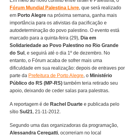
Em meio ao novo conflito entre Israel e Palestina, o
Fórum Mundial Palestina Livre
, que será realizado
em
Porto Alegre
na próxima semana, ganha mais
importância para os ativistas da pacificação e
autodeterminação do povo palestino. O evento está
marcado para a quinta-feira (29),
Dia em
Solidariedade ao Povo Palestino no Rio Grande
do Sul
, e seguirá até o dia 1º de dezembro. No
entanto, o Fórum acaba de sofrer mais uma
dificuldade em sua realização: depois de entraves por
parte da
Prefeitura de Porto Alegre
, o
Ministério
Público do RS (MP-RS)
também teria retirado seu
apoio, deixando de ceder salas para palestras.
A reportagem é de
Rachel Duarte
e publicada pelo
sítio
Sul21
, 21-11-2012.
Segundo uma das organizadoras da programação,
Alessandra Ceregatti
, ocorreriam no local