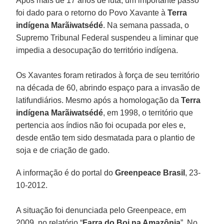
Após mais de 17 anos de luta, um importante passo
foi dado para o retorno do Povo Xavante à
Terra
indígena Marãiwatsédé
. Na semana passada, o
Supremo Tribunal Federal suspendeu a liminar que
impedia a desocupação do território indígena.
Os Xavantes foram retirados à força de seu território
na década de 60, abrindo espaço para a invasão de
latifundiários. Mesmo após a homologação da
Terra
indígena Marãiwatsédé
, em 1998, o território que
pertencia aos índios não foi ocupada por eles e,
desde então tem sido desmatada para o plantio de
soja e de criação de gado.
A informação é do portal do
Greenpeace Brasil
, 23-
10-2012.
A situação foi denunciada pelo Greenpeace, em
2009, no relatório “
Farra do Boi na Amazônia
”. No