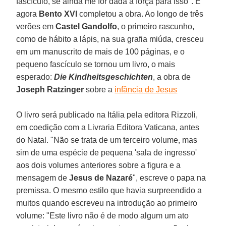
fascículo, se ainda me for dada a força para isso". E
agora
Bento XVI
completou a obra. Ao longo de três
verões em
Castel Gandolfo
, o primeiro rascunho,
como de hábito a lápis, na sua grafia miúda, cresceu
em um manuscrito de mais de 100 páginas, e o
pequeno fascículo se tornou um livro, o mais
esperado:
Die Kindheitsgeschichten
, a obra de
Joseph Ratzinger
sobre a
infância de Jesus
O livro será publicado na Itália pela editora Rizzoli,
em coedição com a Livraria Editora Vaticana, antes
do Natal. "Não se trata de um terceiro volume, mas
sim de uma espécie de pequena 'sala de ingresso'
aos dois volumes anteriores sobre a figura e a
mensagem de
Jesus de Nazaré
", escreve o papa na
premissa. O mesmo estilo que havia surpreendido a
muitos quando escreveu na introdução ao primeiro
volume: "Este livro não é de modo algum um ato