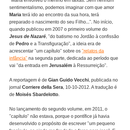
"Maria envolveu o menino em faixas. Sem nenhum
sentimentalismo, podemos imaginar com que amor
Maria
terá ido ao encontro da sua hora, terá
preparado o nascimento do seu Filho...". No início,
quando publicou em 2007 o primeiro volume do
Jesus de Nazaré
, "do batismo no Jordão à confissão
de
Pedro
e a Transfiguração", a ideia era de
acrescentar "um capítulo" sobre os
"relatos da
infância"
na segunda parte, dedicada ao período que
vai "da entrada em
Jerusalém
à Ressurreição".
A reportagem é de
Gian Guido Vecchi
, publicada no
jornal
Corriere della Sera
, 10-10-2012. A tradução é
de
Moisés Sbardelotto
.
No lançamento do segundo volume, em 2011, o
"capítulo" não estava, porque o pontífice já havia
desenvolvido o propósito de escrever "um pequeno