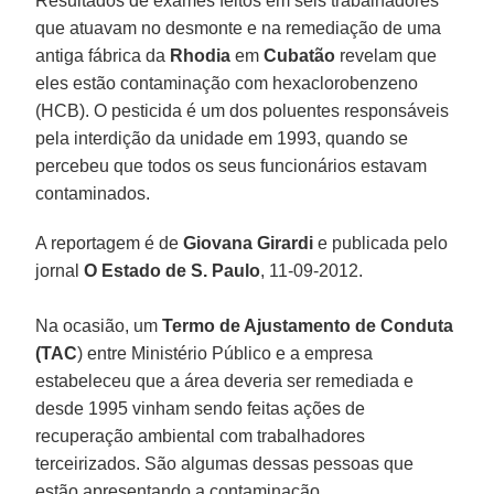
Resultados de exames feitos em seis trabalhadores
que atuavam no desmonte e na remediação de uma
antiga fábrica da
Rhodia
em
Cubatão
revelam que
eles estão contaminação com hexaclorobenzeno
(HCB). O pesticida é um dos poluentes responsáveis
pela interdição da unidade em 1993, quando se
percebeu que todos os seus funcionários estavam
contaminados.
A reportagem é de
Giovana Girardi
e publicada pelo
jornal
O Estado de S. Paulo
, 11-09-2012.
Na ocasião, um
Termo de Ajustamento de Conduta
(TAC
) entre Ministério Público e a empresa
estabeleceu que a área deveria ser remediada e
desde 1995 vinham sendo feitas ações de
recuperação ambiental com trabalhadores
terceirizados. São algumas dessas pessoas que
estão apresentando a contaminação.