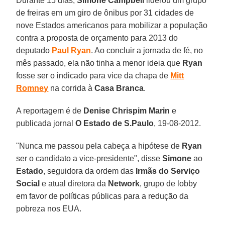
Durante 15 dias,
Simone Campbell
liderou um grupo
de freiras em um giro de ônibus por 31 cidades de
nove Estados americanos para mobilizar a população
contra a proposta de orçamento para 2013 do
deputado
Paul Ryan
. Ao concluir a jornada de fé, no
mês passado, ela não tinha a menor ideia que
Ryan
fosse ser o indicado para vice da chapa de
Mitt
Romney
na corrida à
Casa Branca
.
A reportagem é de
Denise Chrispim Marin
e
publicada jornal
O Estado de S.Paulo
, 19-08-2012.
"Nunca me passou pela cabeça a hipótese de
Ryan
ser o candidato a vice-presidente", disse
Simone
ao
Estado
, seguidora da ordem das
Irmãs do Serviço
Social
e atual diretora da
Network
, grupo de lobby
em favor de políticas públicas para a redução da
pobreza nos EUA.