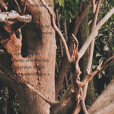
criativo e não mero eco da
pensaram uma educação
o
,
Anísio Teixeira
e
entusiasmo da “reinvenção
 representantes dos 60 povos
ão e na superação do
is e tirando proveito das
 primeiros brotos de um
e a vida, a Humanidade e a