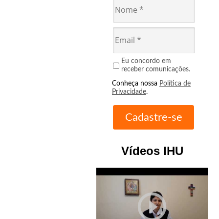
Eu concordo em
receber comunicações.
Conheça nossa
Política de
Privacidade
.
Vídeos IHU
play_circle_outline