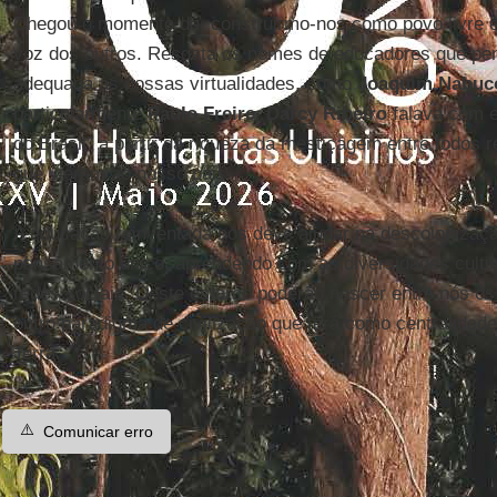
Chegou o momento de construirmo-nos como povo livre e 
voz dos outros. Resgata os nomes de educadores que 
adequada às nossas virtualidades, como
Joaquim Nabuc
particularmente
Paulo Freire
.
Darcy Ribeiro
falava com 
do Brasil” a partir da riqueza da mestiçagem entre todos
que vieram ao nosso pais.
A educação reinventada nos deve ajudar na descolonizaç
pensamento único, aprendendo com as diversidades cultura
redes sociais. Deste esforço poderão nascer entre nós os
outro paradigma de civilização que terá como centralidad
Terra.
⚠️
Comunicar erro