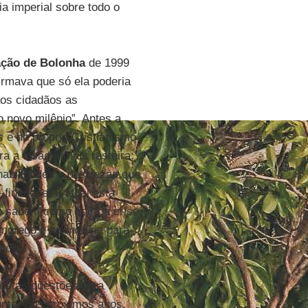
a imperial sobre todo o
ação de Bolonha
de 1999
irmava que só ela poderia
aos cidadãos as
 novo milênio”. Antes a
s e no próprio Cristianismo
a a visão é mais rasteira:
habilidades e destrezas que
-finaneceira atual está
ão sabem como sair da crise
emprego e na miséria para
dade.
a estas questões para
ntar nos próximos anos.