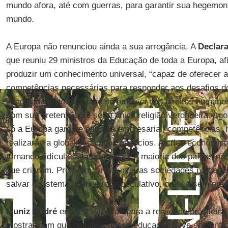
mundo afora, até com guerras, para garantir sua hegemoni
mundo.
A Europa não renunciou ainda a sua arrogância. A
Declar
que reuniu 29 ministros da Educação de toda a Europa, af
produzir um conhecimento universal, “capaz de oferecer 
competências necessárias para responder aos desafios do
imaginada universalidade se fundava nos direitos humano
com sua pretensão de ser a única religião verdadeira. Agor
só a Europa garante eficácia empresarial, competências, 
realizarão a globalização dos negócios. A crise econômico
tornando ridícula esta pretensão. A maioria dos países n
que criaram. Preferem lançar inteiras sociedades no des
salvar o sistema financeiro especulativo, cruel e sem pie
Muniz Sodré
em seu livro traz para a realidade brasileir
mostrar com que desafios nossa educação deve se confro