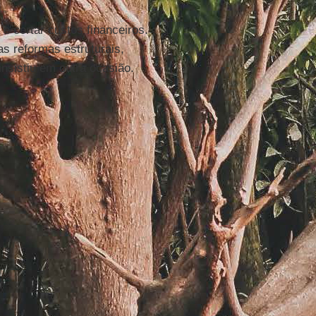
 e cortar custos financeiros.
as reformas estruturais,
nsistiu em outra ocasião.