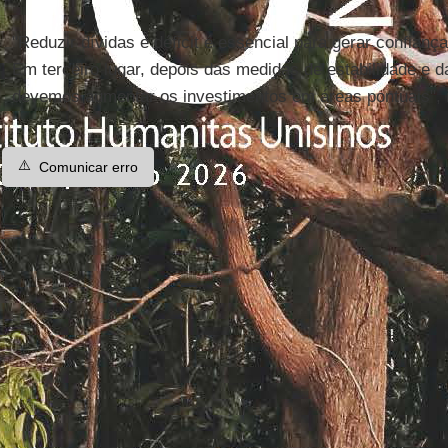
"Reduzir dívidas e déficit é essencial para gerar confiança
Em terceiro lugar, depois das medidas de estabilidade e d
devemos aumentar os investimentos em áreas pontuais", i
⚠️
Comunicar erro