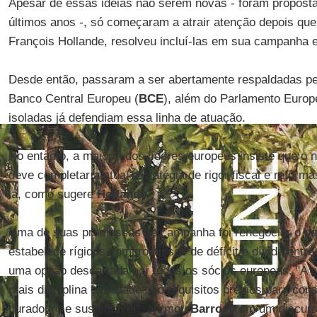
Apesar de essas ideias não serem novas - foram propost
últimos anos -, só começaram a atrair atenção depois que 
François Hollande, resolveu incluí-las em sua campanha el
Desde então, passaram a ser abertamente respaldadas pelo
Banco Central Europeu (
BCE
), além do Parlamento Euro
isoladas já defendiam essa linha de atuação.
No entanto, a maioria dos líderes europeus insiste que o
deve completar a atual estratégia de rigor fiscal e reforma
la, como sugere
Hollande
.
Uma de suas promessas de campanha foi renegociar o pac
estabelece rígidos compromissos de déficit e dívida entre
uma opção descartada por todos os sócios europeus. "A cr
mais disciplina e unidade são requisitos prévios para co
duradouro e sustentável", afirmou
Barroso
em um discurs