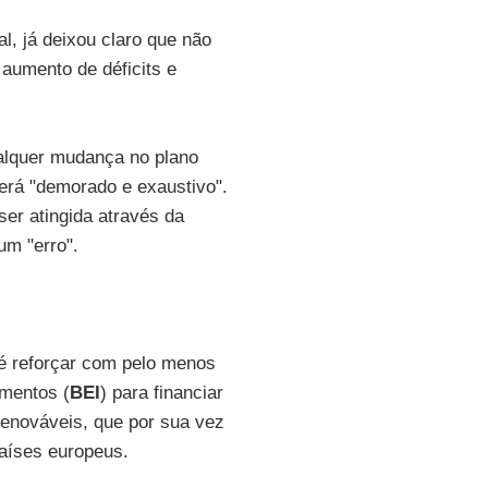
al, já deixou claro que não
aumento de déficits e
ualquer mudança no plano
erá "demorado e exaustivo".
er atingida através da
um "erro".
 é reforçar com pelo menos
imentos (
BEI
) para financiar
renováveis, que por sua vez
aíses europeus.