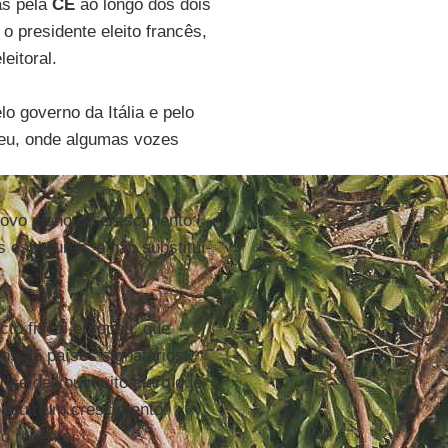
as pela
CE
ao longo dos dois
o presidente eleito francês,
eitoral.
 governo da Itália e pelo
peu, onde algumas vozes
 novo plano de crescimento
s estruturais e não substituí-
to fiscal europeu, que
 os 25 países signatários,
ise deixou muito claro que
nseguir um crescimento
o recente.