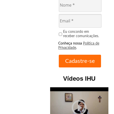
Eu concordo em
receber comunicações.
Conheça nossa
Política de
Privacidade
.
Vídeos IHU
play_circle_outline