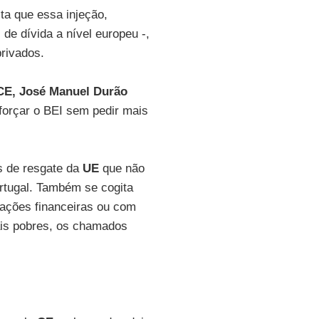
ita que essa injeção,
de dívida a nível europeu -,
privados.
CE, José Manuel Durão
forçar o BEI sem pedir mais
s de resgate da
UE
que não
rtugal. Também se cogita
sações financeiras ou com
ais pobres, os chamados