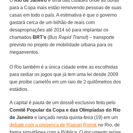
O
Rio de Janeiro
é uma das cidades onde as obras
para a Copa mais estão removendo pessoas de suas
casas em todo o país. A estimativa é que o governo
gastará cerca de um bilhão de reais com
desapropriações até 2014 só para implantar os
chamados
BRT’s
(
Bus Rapid Transit
) – transporte
previsto no projeto de mobilidade urbana para os
megaeventos.
O Rio também é a única cidade entre as escolhidas
para sediar os jogos que já tem uma lei desde 2009
que proíbe camelôs em um raio de 2 quilômetros dos
estádios.
A capital é pauta de um dossiê exclusivo feito pelo
Comitê Popular da Copa e das Olimpíadas do Rio
de Janeiro
e lançado nesta quinta-feira (19) em um
debate com a presença de Raquel Rolnik
no Rio, de
forma simultânea com a
Pública
. O documento reúne