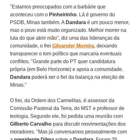
"Estamos preocupados com a barbárie que
aconteceu com o
Pinheirinho
. Lá é governo do
PSDB, Minas também. A
Dandara
é um pouco menor,
mas o povo está muito organizado. Melhor morrer na
luta do que abrir mão", diz uma das lideranças da
comunidade, o frei
Gilvander Moreira
, deixando
transparecer o tom político que marcaria eventuais
conflitos. "Grande parte do PT quer candidatura
própria (em Belo Horizonte) e apoia a comunidade.
Dandara
poderá ser o fiel da balança na eleição de
Minas."
O frei, da Ordem dos Carmelitas, é assessor da
Comissão Pastoral da Terra, do MST e professor de
teologia. Segundo ele, foi pedida uma reunião com
Gilberto Carvalho
para discutir movimentações dos
moradores. "Mas já conversamos pessoalmente com
a
presidente Dilma
sobre a
Dandara
. Foram 25