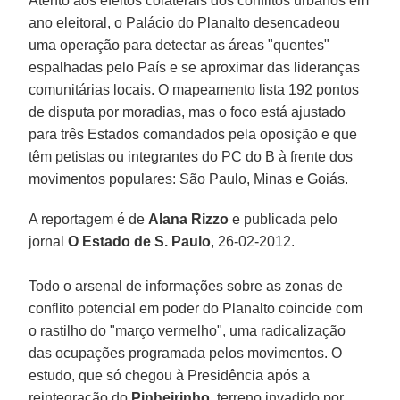
Atento aos efeitos colaterais dos conflitos urbanos em
ano eleitoral, o Palácio do Planalto desencadeou
uma operação para detectar as áreas "quentes"
espalhadas pelo País e se aproximar das lideranças
comunitárias locais. O mapeamento lista 192 pontos
de disputa por moradias, mas o foco está ajustado
para três Estados comandados pela oposição e que
têm petistas ou integrantes do PC do B à frente dos
movimentos populares: São Paulo, Minas e Goiás.
A reportagem é de
Alana Rizzo
e publicada pelo
jornal
O Estado de S. Paulo
, 26-02-2012.
Todo o arsenal de informações sobre as zonas de
conflito potencial em poder do Planalto coincide com
o rastilho do "março vermelho", uma radicalização
das ocupações programada pelos movimentos. O
estudo, que só chegou à Presidência após a
reintegração do
Pinheirinho
, terreno invadido por