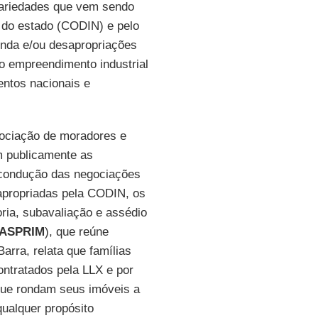
rariedades que vem sendo
 do estado (CODIN) e pelo
nda e/ou desapropriações
o empreendimento industrial
entos nacionais e
sociação de moradores e
m publicamente as
 condução das negociações
apropriadas pela CODIN, os
oria, subavaliação e assédio
 (ASPRIM
), que reúne
Barra, relata que famílias
ontratados pela LLX e por
 que rondam seus imóveis a
qualquer propósito