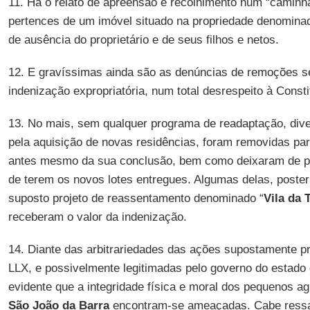
11. Há o relato de apreensão e recolhimento num “caminh
pertences de um imóvel situado na propriedade denominad
de ausência do proprietário e de seus filhos e netos.
12. E gravíssimas ainda são as denúncias de remoções 
indenização expropriatória, num total desrespeito à Consti
13. No mais, sem qualquer programa de readaptação, dive
pela aquisição de novas residências, foram removidas pa
antes mesmo da sua conclusão, bem como deixaram de pl
de terem os novos lotes entregues. Algumas delas, poste
suposto projeto de reassentamento denominado “
Vila da 
receberam o valor da indenização.
14. Diante das arbitrariedades das ações supostamente 
LLX, e possivelmente legitimadas pelo governo do estado 
evidente que a integridade física e moral dos pequenos ag
São João da Barra
encontram-se ameaçadas. Cabe ressalt