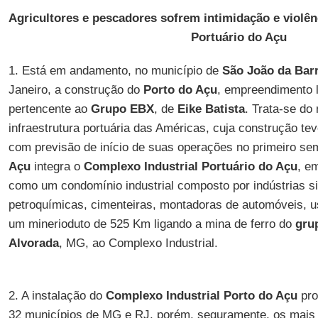
Agricultores e pescadores sofrem intimidação e violên
Portuário do Açu
1. Está em andamento, no município de
São João da Bar
Janeiro, a construção do
Porto do Açu
, empreendimento 
pertencente ao
Grupo EBX
, de
Eike Batista
. Trata-se do
infraestrutura portuária das Américas, cuja construção te
com previsão de início de suas operações no primeiro s
Açu
integra o
Complexo Industrial Portuário do Açu
, e
como um condomínio industrial composto por indústrias s
petroquímicas, cimenteiras, montadoras de automóveis, us
um minerioduto de 525 Km ligando a mina de ferro do
gru
Alvorada
, MG, ao Complexo Industrial.
2. A instalação do
Complexo Industrial Porto do Açu
pro
32 municípios de MG e RJ, porém, seguramente, os mais