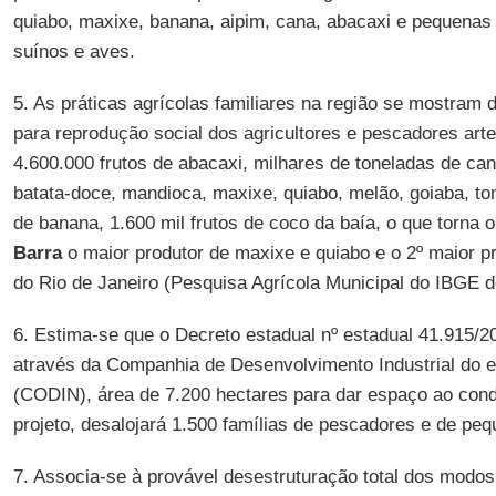
quiabo, maxixe, banana, aipim, cana, abacaxi e pequenas 
suínos e aves.
5. As práticas agrícolas familiares na região se mostram d
para reprodução social dos agricultores e pescadores art
4.600.000 frutos de abacaxi, milhares de toneladas de ca
batata-doce, mandioca, maxixe, quiabo, melão, goiaba, t
de banana, 1.600 mil frutos de coco da baía, o que torna 
Barra
o maior produtor de maxixe e quiabo e o 2º maior p
do Rio de Janeiro (Pesquisa Agrícola Municipal do IBGE d
6. Estima-se que o Decreto estadual nº estadual 41.915/2
através da Companhia de Desenvolvimento Industrial do e
(CODIN), área de 7.200 hectares para dar espaço ao condo
projeto, desalojará 1.500 famílias de pescadores e de peq
7. Associa-se à provável desestruturação total dos modos 