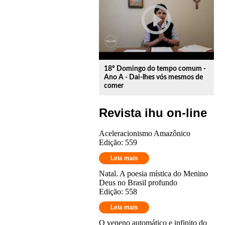
play_circle_outline
18º Domingo do tempo comum -
Ano A - Dai-lhes vós mesmos de
comer
Revista ihu on-line
Aceleracionismo Amazônico
Edição: 559
Leia mais
Natal. A poesia mística do Menino
Deus no Brasil profundo
Edição: 558
Leia mais
O veneno automático e infinito do