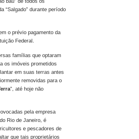
ão baú” de todos os
a “Salgado” durante período
sem o prévio pagamento da
tuição Federal.
rsas famílias que optaram
ra os imóveis prometidos
antar em suas terras antes
riormente removidas para o
Terra
”, até hoje não
provocadas pela empresa
do Rio de Janeiro, é
ricultores e pescadores de
ar que tais proprietários