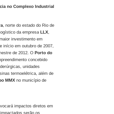
cia no Complexo Industrial
ra
, norte do estado do Rio de
logístico da empresa
LLX
,
 maior investimento em
ve início em outubro de 2007,
emestre de 2012. O
Porto do
mpreendimento concebido
iderúrgicas, unidades
inas termoelétrica, além de
po MMX
no município de
vocará impactos diretos em
 impactados serão os