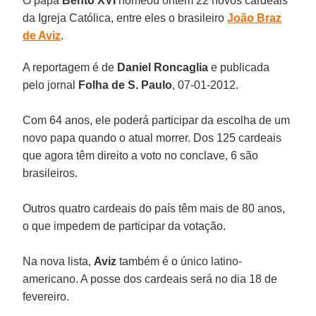
O papa
Bento XVI
nomeou ontem 22 novos cardeais
da Igreja Católica, entre eles o brasileiro
João Braz
de Aviz
.
A reportagem é de
Daniel Roncaglia
e publicada
pelo jornal
Folha de S. Paulo
, 07-01-2012.
Com 64 anos, ele poderá participar da escolha de um
novo papa quando o atual morrer. Dos 125 cardeais
que agora têm direito a voto no conclave, 6 são
brasileiros.
Outros quatro cardeais do país têm mais de 80 anos,
o que impedem de participar da votação.
Na nova lista,
Aviz
também é o único latino-
americano. A posse dos cardeais será no dia 18 de
fevereiro.