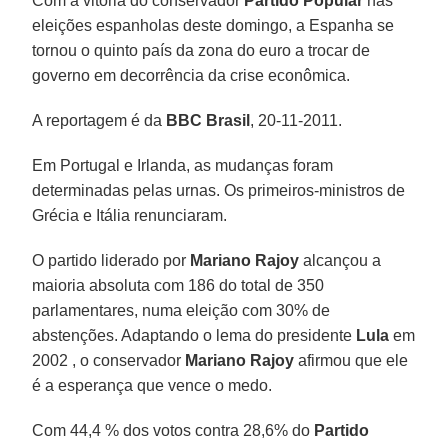
Com a vitória do conservador
Partido Popular
nas
eleições espanholas deste domingo, a Espanha se
tornou o quinto país da zona do euro a trocar de
governo em decorrência da crise econômica.
A reportagem é da
BBC Brasil
, 20-11-2011.
Em Portugal e Irlanda, as mudanças foram
determinadas pelas urnas. Os primeiros-ministros de
Grécia e Itália renunciaram.
O partido liderado por
Mariano Rajoy
alcançou a
maioria absoluta com 186 do total de 350
parlamentares, numa eleição com 30% de
abstenções. Adaptando o lema do presidente
Lula
em
2002 , o conservador
Mariano Rajoy
afirmou que ele
é a esperança que vence o medo.
Com 44,4 % dos votos contra 28,6% do
Partido