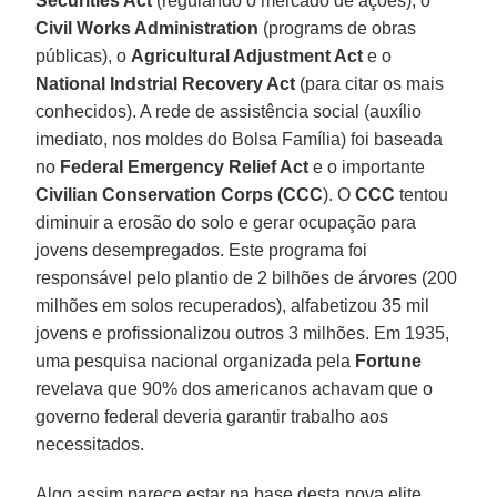
Securities Act
(regulando o mercado de ações), o
Civil Works Administration
(programs de obras
públicas), o
Agricultural Adjustment Act
e o
National Indstrial Recovery Act
(para citar os mais
conhecidos). A rede de assistência social (auxílio
imediato, nos moldes do Bolsa Família) foi baseada
no
Federal Emergency Relief Act
e o importante
Civilian Conservation Corps (CCC
). O
CCC
tentou
diminuir a erosão do solo e gerar ocupação para
jovens desempregados. Este programa foi
responsável pelo plantio de 2 bilhões de árvores (200
milhões em solos recuperados), alfabetizou 35 mil
jovens e profissionalizou outros 3 milhões. Em 1935,
uma pesquisa nacional organizada pela
Fortune
revelava que 90% dos americanos achavam que o
governo federal deveria garantir trabalho aos
necessitados.
Algo assim parece estar na base desta nova elite