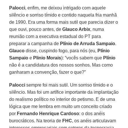
Palocci
, enfim, me deixou intrigado com aquele
silêncio e sorriso tímido e contido naquela fria manhã
de 1990. Era uma forma mais sutil que parecia dizer o
que ouvi, pouco antes, de
Glauco Arbix
, numa
reunião com a executiva estadual do PT para
preparar a campanha de
Plínio de Arruda Sampaio
.
Glauco
disse, cuspindo fogo, para nós (eu,
Plínio
Sampaio
e
Plinio Morais
): “vocês sabem que
Plínio
não é a candidatura dos nossos sonhos. Mas como
ganharam a convenção, fazer o que?”
Palocci
sempre foi mais sutil. Um sorriso tímido e o
silêncio. Mas foi um artífice importante da implantação
do realismo político no interior do petismo. E de uma
lógica que me lembra em muito um conceito criado
por
Fernando Henrique Cardoso
: o dos anéis
burocráticos. Na teoria de
FHC
, os anéis articulavam
interesses empresariais com setores da tecnocracia