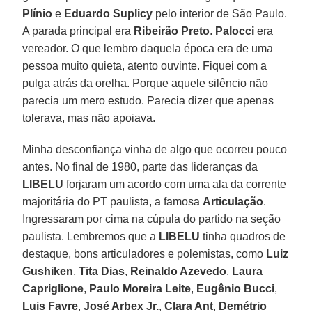
Plínio
e
Eduardo Suplicy
pelo interior de São Paulo.
A parada principal era
Ribeirão Preto
.
Palocci
era
vereador. O que lembro daquela época era de uma
pessoa muito quieta, atento ouvinte. Fiquei com a
pulga atrás da orelha. Porque aquele silêncio não
parecia um mero estudo. Parecia dizer que apenas
tolerava, mas não apoiava.
Minha desconfiança vinha de algo que ocorreu pouco
antes. No final de 1980, parte das lideranças da
LIBELU
forjaram um acordo com uma ala da corrente
majoritária do PT paulista, a famosa
Articulação
.
Ingressaram por cima na cúpula do partido na seção
paulista. Lembremos que a
LIBELU
tinha quadros de
destaque, bons articuladores e polemistas, como
Luiz
Gushiken
,
Tita Dias
,
Reinaldo Azevedo
,
Laura
Capriglione
,
Paulo Moreira Leite
,
Eugênio Bucci
,
Luis Favre
,
José Arbex Jr.
,
Clara Ant
,
Demétrio