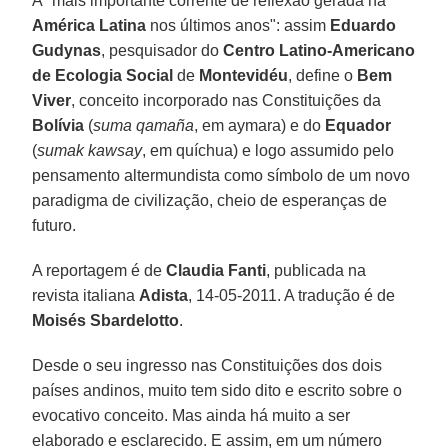
A "mais importante corrente de reflexão gerada na
América Latina
nos últimos anos": assim
Eduardo
Gudynas
, pesquisador do
Centro Latino-Americano
de Ecologia Social
de
Montevidéu
, define o
Bem
Viver
, conceito incorporado nas Constituições da
Bolívia
(
suma qamaña
, em aymara) e do
Equador
(
sumak kawsay
, em quíchua) e logo assumido pelo
pensamento altermundista como símbolo de um novo
paradigma de civilização, cheio de esperanças de
futuro.
A reportagem é de
Claudia Fanti
, publicada na
revista italiana
Adista
, 14-05-2011. A tradução é de
Moisés
Sbardelotto
.
Desde o seu ingresso nas Constituições dos dois
países andinos, muito tem sido dito e escrito sobre o
evocativo conceito. Mas ainda há muito a ser
elaborado e esclarecido. E assim, em um número