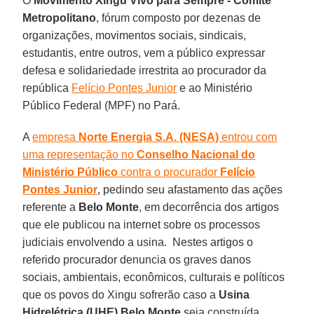
O
Movimento Xingu Vivo para Sempre - Comitê
Metropolitano
, fórum composto por dezenas de
organizações, movimentos sociais, sindicais,
estudantis, entre outros, vem a público expressar
defesa e solidariedade irrestrita ao procurador da
república
Felício Pontes Junior
e ao Ministério
Público Federal (MPF) no Pará.
A
empresa
Norte Energia S.A. (NESA)
entrou com
uma representação no
Conselho Nacional do
Ministério Público
contra o procurador
Felício
Pontes Junior
, pedindo seu afastamento das ações
referente a
Belo Monte
, em decorrência dos artigos
que ele publicou na internet sobre os processos
judiciais envolvendo a usina. Nestes artigos o
referido procurador denuncia os graves danos
sociais, ambientais, econômicos, culturais e políticos
que os povos do Xingu sofrerão caso a
Usina
Hidrelétrica (UHE) Belo Monte
seja construída.