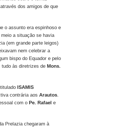
 através dos amigos de que
que o assunto era espinhoso e
 meio a situação se havia
zia (em grande parte leigos)
eixavam nem celebrar a
lgum bispo do Equador e pelo
tudo às diretrizes de
Mons.
titulado
ISAMIS
ctiva contrária aos
Arautos
.
pessoal com o
Pe. Rafael
e
s da Prelazia chegaram à