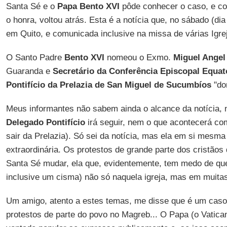
Santa Sé e o
Papa Bento XVI
pôde conhecer o caso, e c
o honra, voltou atrás. Esta é a notícia que, no sábado (dia
em Quito, e comunicada inclusive na missa de várias Igre
O Santo Padre
Bento XVI
nomeou o Exmo.
Miguel Angel
Guaranda e
Secretário da Conferência Episcopal Equat
Pontifício da Prelazia de San Miguel de Sucumbíos
"don
Meus informantes não sabem ainda o alcance da notícia, 
Delegado Pontifício
irá seguir, nem o que acontecerá c
sair da Prelazia). Só sei da notícia, mas ela em si mesm
extraordinária. Os protestos de grande parte dos cristão
Santa Sé mudar, ela que, evidentemente, tem medo de qu
inclusive um cisma) não só naquela igreja, mas em muitas
Um amigo, atento a estes temas, me disse que é um cas
protestos de parte do povo no Magreb... O Papa (o Vatic