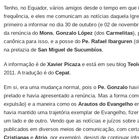
Tenho, no Equador, vários amigos desde o tempo em que i
frequência, e eles me comunicam as notícias daquela Igre
primeiro a informar no dia 30 de outubro (e 02 de novembr
da renúncia do
Mons. Gonzalo López
(dos
Carmelitas
),
canônica para isso, e a posse do
Pe. Rafael Ibarguren
(d
na prelazia de
San Miguel
de Sucumbíos
.
A informação é de
Xavier Picaza
e está em seu blog
Teol
2011. A tradução é do
Cepat
.
Em si, era uma mudança normal, pois o
Pe. Gonzalo
havi
prelado e havia apresentado a renúncia. Mas a forma com
expulsão) e a maneira como os
Arautos do Evangelho
en
havia mantido uma trajetória exemplar de Evangelho, fize
um lado e de outro. Vendo que as notícias e juízos sobre
publicados em diversos meios de comunicação, com cert
Cristianas
e
Atrio
, por exemplo), desisti de continuar in