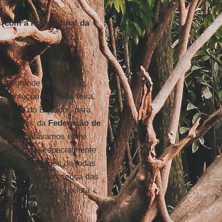
(com a notícia final da
 uma grande marcha das
aconteceu na sexta-feira,
bíos e do Equador, para
panheiras da
Federação de
nto, calculávamos entre
ada bonita, especialmente
das comunidades de todas
ém uma grande presença das
umiram realmente a luta