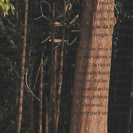
Bom, vou compartilhar com todos vocês... esta é uma sit
complicando cada vez mais, como é normal. Pessoalmente
senão a saída dos Arautos, mas por outro lado, essa soluçã
o Vaticano (
Cardeal Díaz
, da
Congregação da Evangeliz
Núncio no Equador, os artífices deste imbróglio no qual 
Não consigo entender como pode ser que esse trabalho qu
reconhecido por várias Instituições que condecoraram
Go
(Organizações de Direitos Humanos [8 de dezembro], ACN
Humanos, 10 de dezembro], Universidade Andina – sede d
Honorário, 24 de fevereiro], Governo de Rafael Correa (
grau de Cavaleiro, 9 de março], Grande Marcha das Org
[3.000 pessoas, 11 de março])... E nos próximos dias out
Assembleia Nacional também o condecorará... além dos i
solidariedade chegados ao blog aberto para se solidariza
e com sua gente.