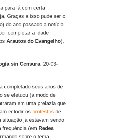
a para lá com certa
ja. Graças a isso pude ser o
o) do ano passado a notícia
 por completar a idade
os
Arautos do Evangelho
),
ogía sin Censura
, 20-03-
a completado seus anos de
o se efetuou (a modo de
traram em uma prelazia que
ram eclodir os
protestos
de
 a situação já estavam sendo
a frequência (em
Redes
formando sobre o tema,