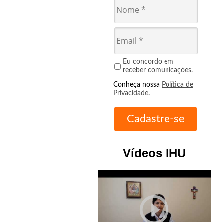
Eu concordo em
receber comunicações.
Conheça nossa
Política de
Privacidade
.
Vídeos IHU
play_circle_outline