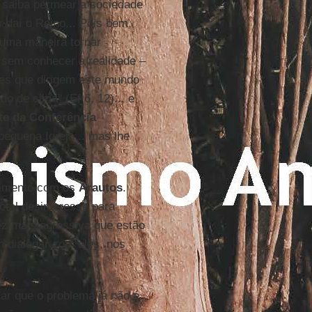
e saiba permear a sociedade
 daí o Reino... Pois bem,
uma maneira tornar
 sem conhecer a realidade –
des que dirigem este mundo
o de cima" (Ef 6, 12)... e
te da Conferência
equena Igreja... mas lhe
dimento com os
Arautos
.
otal desinteresse para
ez mais agressiva que estão
 dialogar com eles, nos
ar que o problema já não é