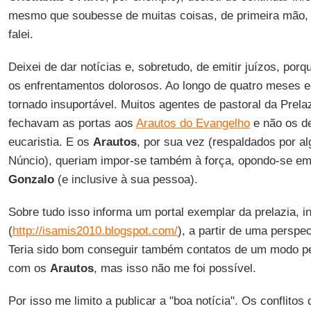
mesmo que soubesse de muitas coisas, de primeira mão,
falei.
Deixei de dar notícias e, sobretudo, de emitir juízos, por
os enfrentamentos dolorosos. Ao longo de quatro meses e
tornado insuportável. Muitos agentes de pastoral da Prela
fechavam as portas aos
Arautos do Evangelho
e não os d
eucaristia. E os
Arautos
, por sua vez (respaldados por a
Núncio), queriam impor-se também à força, opondo-se em 
Gonzalo
(e inclusive à sua pessoa).
Sobre tudo isso informa um portal exemplar da prelazia, in
(
http://isamis2010.blogspot.com/
), a partir de uma perspe
Teria sido bom conseguir também contatos de um modo 
com os
Arautos
, mas isso não me foi possível.
Por isso me limito a publicar a "boa notícia". Os conflito