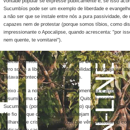
vontade popular se expresse publicamente e, se isso acont
Sucumbíos pode ser um exemplo de liberdade e evangelho 
a não ser que se instale entre nós a pura passividade, d
capazes nem de protestar (porque somos tíbios, como d
impressionante o Apocalipse, quando acrescenta: "por iss
nem quente, te vomitarei").
Talvez este "pequeno caso" de Sucumbíos possa significar
Vaticano. Estou lendo o novo livro de
Bento XVI
sobre Jes
livro sobre a liberdade e responsabilidade na Igreja vai a
estava acontecendo em Sucumbíos.
Deixo aqui a notícia. Outros irão comentá-la e ampliá-la. A
resumir) uma carta que circula por Quito; é escrita por u
Sucumbíos (possivelmente um leigo) que escreve aos seu
Me fio em que os dados que traz sejam autênticos. Sua v
milhares de cristãos da prelazia que vêm protestando contr
Vaticano no caso.