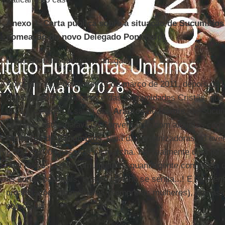
Anexo 1. Carta pública sobre a situação de Sucumbíos 
nomeação do novo Delegado Pontifício)
Meus queridos amigos e amigas:
Aproveito este domingo, 13 de março de 2011, depois de
Organizações Populares e das Comunidades Cristãs, que 
dia 11, exigindo a saída dos
Arautos
de
Isamis
, de Sucum
escrever estas palavras. Conversando com algumas com
Mulheres de Sucumbíos
, uma das organizadoras do eve
2,500 e 3.000 pessoas na marcha. Foi realmente uma jorn
pela resposta das comunidades, quanta gente conhecida 
as zonas pastorais, quanto carinho se sentia...! E tamb
organizações de mulheres (sempre as mulheres), que ass
como sua.