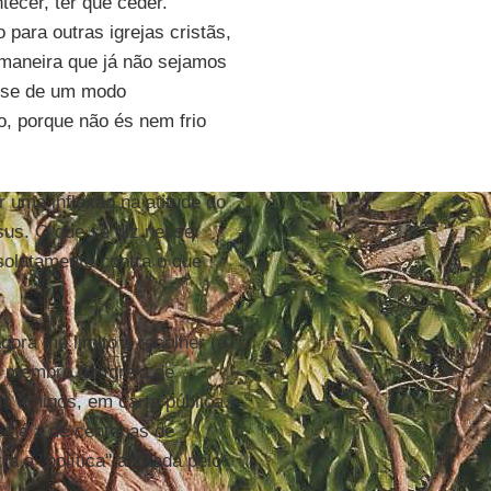
ecer, ter que ceder.
para outras igrejas cristãs,
e maneira que já não sejamos
isse de um modo
o, porque não és nem frio
 uma inflexão na atitude do
us. O que se diz nesse
bsolutamente contra o que
gora me limito a recolher (e
m membro da Igreja de
s amigos, em carta pública.
oz é a de centenas de
a a "política" adotada pelo