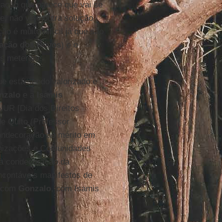
uação que parece que vai se
, não vejo outra solução
o é muito difícil já que são
ação dos Povos
) e o
nos meteram.
e está sendo valorizado e
nzalo
e a
Isamis
UR [Dia dos Direitos
e Quito (Professor
Condecoração ao mérito em
anizações e Comunidades
ra condecoração da
ncontáveis manifestos de
r com
Gonzalo
, com Isamis