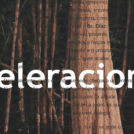
A Igreja nos pede que façamos uma Igreja inculturada qu
e ser fermento da Mensagem de Jesus, e construir a partir
quando uma Igreja, mesmo que pequena, consegue de alg
realidade esse desejo... então vem o
Sr. Díaz
, de Roma e
supomos que sob a influência desses poderes e autorida
e suas forças obscuras, os espíritos e forças más do mund
com a aliança do Núncio no Equador e o próprio
Presiden
Episcopal
,
Monsenhor Arregui
–, quer acabar com esta p
está custando um pouco.
Pessoalmente, creio que não se pode chegar a um enten
Sua concepção de Igreja, pelo que vêm demonstrando, o t
conhecer o processo pastoral de Isamis, a atitude cada v
demonstrando, a resposta que deram a todos os que foram
leva à conclusão de que não é possível dialogar.
Com a grande marcha do dia 11 de março se pode constat