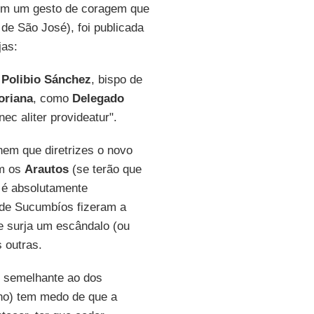
om um gesto de coragem que
 de São José), foi publicada
jas:
 Polibio Sánchez
, bispo de
oriana
, como
Delegado
ec aliter provideatur".
nem que diretrizes o novo
om os
Arautos
(se terão que
a é absolutamente
s de Sucumbíos fizeram a
e surja um escândalo (ou
 outras.
o semelhante ao dos
ano) tem medo de que a