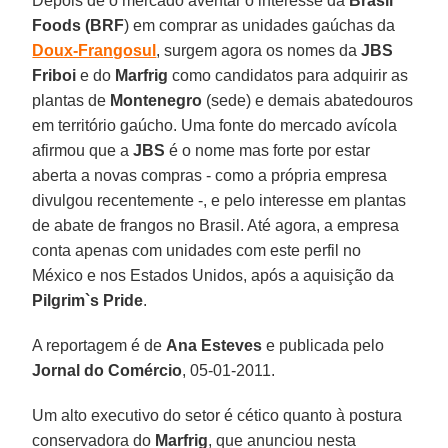
Depois de o mercado aventar o interesse da
Brasil
Foods (BRF
) em comprar as unidades gaúchas da
Doux-Frangosul
, surgem agora os nomes da
JBS
Friboi
e do
Marfrig
como candidatos para adquirir as
plantas de
Montenegro
(sede) e demais abatedouros
em território gaúcho. Uma fonte do mercado avícola
afirmou que a
JBS
é o nome mas forte por estar
aberta a novas compras - como a própria empresa
divulgou recentemente -, e pelo interesse em plantas
de abate de frangos no Brasil. Até agora, a empresa
conta apenas com unidades com este perfil no
México e nos Estados Unidos, após a aquisição da
Pilgrim`s Pride
.
A reportagem é de
Ana Esteves
e publicada pelo
Jornal do Comércio
, 05-01-2011.
Um alto executivo do setor é cético quanto à postura
conservadora do
Marfrig
, que anunciou nesta