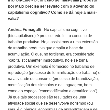
IHU On-Line - O conceito de mais-valia proposto
por Marx precisa ser revisto com o advento do
capitalismo cognitivo? Como se dá hoje a mais-
valia?
Andrea Fumagalli
- No capitalismo cognitivo
(biocapitalismo) é preciso redefinir o conceito de
trabalho produtivo. Hoje assistimos a uma extensão
do trabalho produtivo que amplia a base da
acumulação. O que, no fordismo, era considerado
“capitalisticamente” improdutivo, hoje se torna
produtivo. Um exemplo é fornecido no trabalho de
reprodução (processo de feminilização do trabalho) e
na atividade de consumo (processo de brandização,
mercificação dos símbolos e da linguagem, bem
como do espaço, “commodification e gentrification”).
Já que tais processos são resultados de uma
atividade social que se desenvolve no tempo (ou
seja, é dinâmica: economias de aprendizagem e de