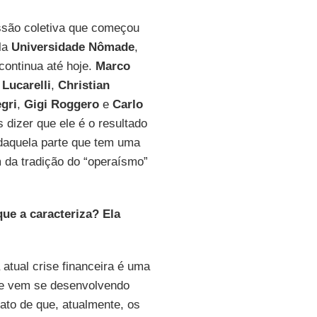
ssão coletiva que começou
ela
Universidade Nômade
,
continua até hoje.
Marco
 Lucarelli
,
Christian
gri
,
Gigi Roggero
e
Carlo
 dizer que ele é o resultado
 daquela parte que tem uma
 da tradição do “operaísmo”
ue a caracteriza? Ela
atual crise financeira é uma
que vem se desenvolvendo
ato de que, atualmente, os