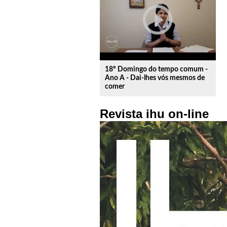
play_circle_outline
18º Domingo do tempo comum -
Ano A - Dai-lhes vós mesmos de
comer
Revista ihu on-line