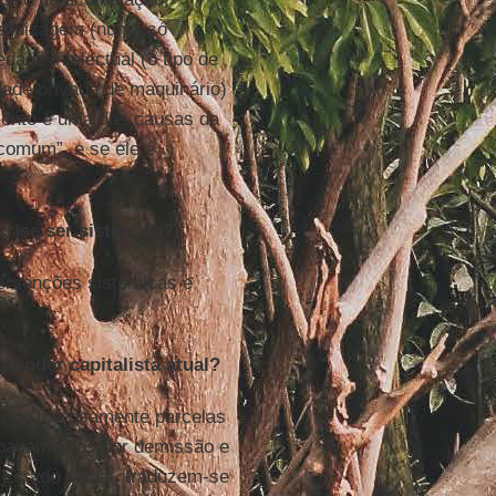
rendizagem (numa só
dade intelectual (o tipo de
dade privada de maquinário)
imento é uma das causas da
“comum”, e se ele é
crise ser sistêmica?
tervenções sistêmicas e
iopoder capitalista atual?
ando forçosamente parcelas
, pagamentos por demissão e
o Estado social, traduzem-se