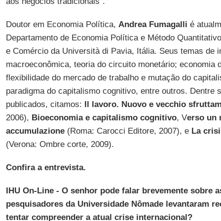
aos negócios tradicionais”.
Doutor em Economia Política,
Andrea Fumagalli
é atualm
Departamento de Economia Política e Método Quantitativ
e Comércio da Università di Pavia, Itália. Seus temas de i
macroeconômica, teoria do circuito monetário; economia d
flexibilidade do mercado de trabalho e mutação do capita
paradigma do capitalismo cognitivo, entre outros. Dentre s
publicados, citamos:
Il lavoro. Nuovo e vecchio sfrutta
2006),
Bioeconomia e capitalismo cognitivo
, V
erso un 
accumulazione
(Roma: Carocci Editore, 2007), e
La cris
(Verona: Ombre corte, 2009).
Confira a entrevista.
IHU On-Line - O senhor pode falar brevemente sobre a
pesquisadores da Universidade Nômade levantaram re
tentar compreender a atual crise internacional?