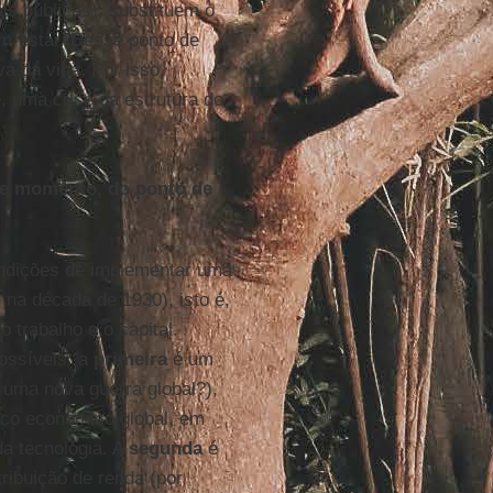
is públicas), substituem o
em-estar. Desse ponto de
va da vida. Por isso,
, uma crise da estrutura do
te momento, do ponto de
ndições de implementar uma
l na década de 1930), isto é,
o trabalho e o capital.
ossíveis: a
primeira
é um
a uma nova guerra global?),
uico econômico global, em
da tecnologia. A
segunda
é
ribuição de renda (por