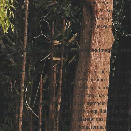
em programas estatais de saúde e instituições educaciona
Estado como principal provedor de seguridade social e b
vista, eles representam a privatização da esfera reproduti
exercem biopoder. A crise financeira é, consequentemente
atual biopoder capitalista.
IHU On-Line - Que alternativas podemos imaginar nes
vista econômico?
Andrea Fumagalli
- Pensamos que atualmente não há co
espécie de
New Deal
institucionalizado (como foi possíve
um
New Deal
resultante de uma conciliação política entre 
Segue-se que podemos nos deparar com duas soluções p
aumento na instabilidade geopolítica internacional (rumo 
especialmente a fim de definir um novo equilíbrio hierárq
que os EUA perderão o controle unilateral das finanças e 
que um
New Deal
, que se baseie numa forma nova de dist