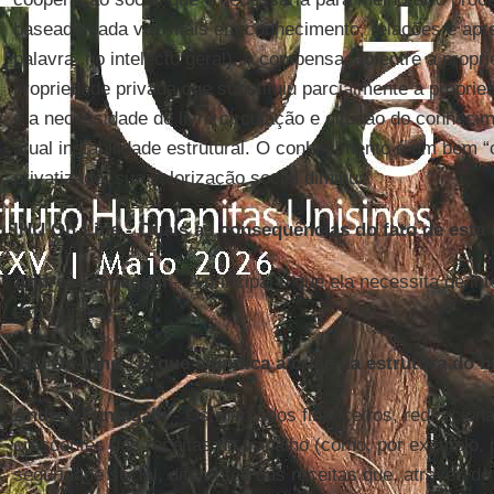
baseado cada vez mais em conhecimento, relações e ap
palavra, no intelecto geral). A compensação entre a proprie
propriedade privada que substituiu parcialmente a proprie
e a necessidade de livre circulação e difusão do conhec
atual instabilidade estrutural. O conhecimento é um bem 
privatizado, sua valorização social diminui.
IHU On-Line - Quais as consequências do fato de esta 
Andrea Fumagalli
– A principal é que ela necessita de in
estruturais.
IHU On-Line - O que significa a crise da estrutura do b
Andrea Fumagalli
- Os mercados financeiros, redirecion
crescentes das receitas do trabalho (como, por exemplo
seguridade social, diferentes das receitas que, através d