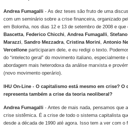
Andrea Fumagalli
- As dez teses são fruto de uma discu
com um seminário sobre a crise financeira, organizado p
em Bolonha, nos dias 12 e 13 de setembro de 2008 e que 
Bascetta
,
Federico Chicchi
,
Andrea Fumagalli
,
Stefano
Marazzi
,
Sandro Mezzadra
,
Cristina Morini
,
Antonio Ne
Vercellone
participaram dele, e eu redigi o texto. Podemos
do “intelecto geral” do movimento italiano, especialmente
abordagem mais heterodoxa da análise marxista e provém
(novo movimento operário).
IHU On-Line - O capitalismo está mesmo em crise? O q
representa também a crise da teoria neoliberal?
Andrea Fumagalli
- Antes de mais nada, pensamos que a 
crise sistêmica. É a crise de todo o sistema capitalista 
desde a década de 1990 até agora. Isso tem a ver com o f