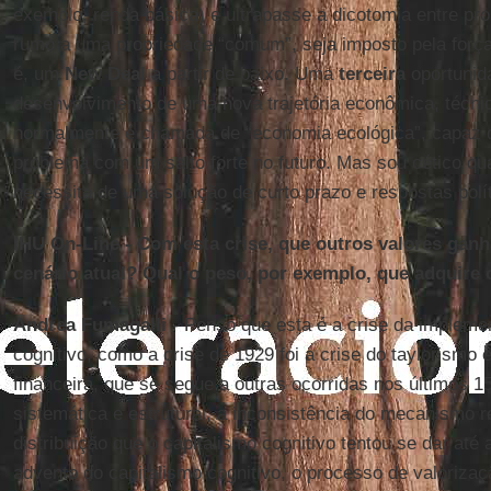
exemplo, renda básica) e ultrapasse a dicotomia entre pro
rumo a uma propriedade “comum”, seja imposto pela força
é, um
New Deal
a partir de baixo. Uma
terceira
oportunida
desenvolvimento de uma nova trajetória econômica, técnic
normalmente é chamada de “economia ecológica”, capaz d
problema com um salto forte no futuro. Mas sou cético qua
necessita de uma solução de curto prazo e respostas polít
IHU On-Line - Com esta crise, que outros valores ga
cenário atual? Qual o peso, por exemplo, que adquire 
Andrea Fumagalli
- Penso que esta é a crise da impleme
cognitivo, como a crise de 1929 foi a crise do taylorismo e
financeira, que se segue a outras ocorridas nos últimos 1
sistemática e estrutural, a inconsistência do mecanismo 
distribuição que o capitalismo cognitivo tentou se dar até
advento do capitalismo cognitivo, o processo de valoriza