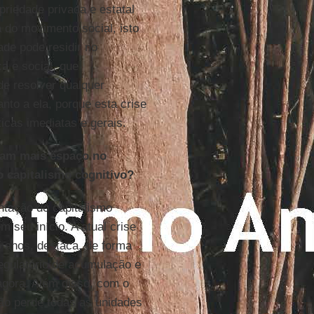
priedade privada e estatal
 do movimento social, isto
de pode residir no
a e social, que
e resolver qualquer
nto a ela, porque esta crise
icas imediatas e gerais.
nham mais espaço no
o capitalismo cognitivo?
ntação do capitalismo
m seu início. A atual crise
5 anos, destaca, de forma
regulatório de acumulação e
 agora. Além disso, com o
ção perde todas as unidades