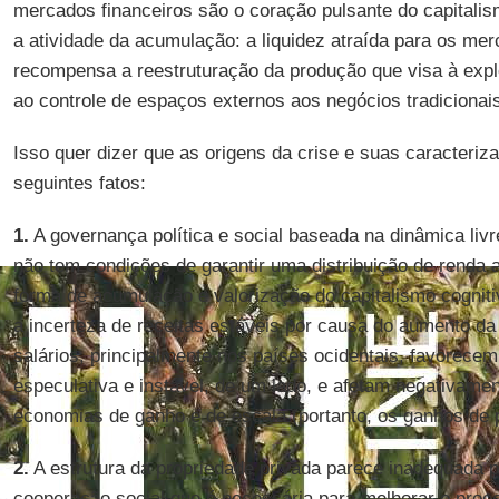
mercados financeiros são o coração pulsante do capitalis
a atividade da acumulação: a liquidez atraída para os mer
recompensa a reestruturação da produção que visa à exp
ao controle de espaços externos aos negócios tradicionai
Isso quer dizer que as origens da crise e suas caracteri
seguintes fatos:
1.
A governança política e social baseada na dinâmica liv
não tem condições de garantir uma distribuição de renda
forma de acumulação e valorização do capitalismo cognitiv
a incerteza de receitas estáveis por causa do aumento da
salários, principalmente nos países ocidentais, favorece
especulativa e instável, de um lado, e afetam negativame
economias de ganho e de escala (portanto, os ganhos de p
2.
A estrutura da propriedade privada parece inadequada 
cooperação social que é necessária para melhorar o pro