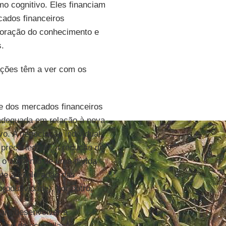
mo cognitivo. Eles financiam
cados financeiros
loração do conhecimento e
s.
zações têm a ver com os
re dos mercados financeiros
 adequada em relação à nova
o. A negociação individual,
 precariedade, a redução de
m o aumento de uma dívida
nte a exploração das
rodutividade), por outro.
para desenvolver a
cesso de acumulação,