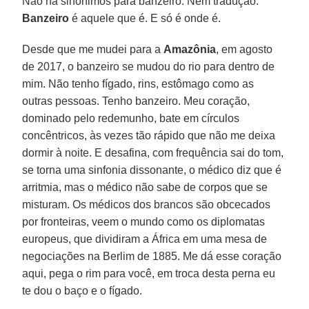
Não há sinônimos para banzeiro. Nem tradução.
Banzeiro
é aquele que é. E só é onde é.
Desde que me mudei para a
Amazônia
, em agosto
de 2017, o banzeiro se mudou do rio para dentro de
mim. Não tenho fígado, rins, estômago como as
outras pessoas. Tenho banzeiro. Meu coração,
dominado pelo redemunho, bate em círculos
concêntricos, às vezes tão rápido que não me deixa
dormir à noite. E desafina, com frequência sai do tom,
se torna uma sinfonia dissonante, o médico diz que é
arritmia, mas o médico não sabe de corpos que se
misturam. Os médicos dos brancos são obcecados
por fronteiras, veem o mundo como os diplomatas
europeus, que dividiram a África em uma mesa de
negociações na Berlim de 1885. Me dá esse coração
aqui, pega o rim para você, em troca desta perna eu
te dou o baço e o fígado.