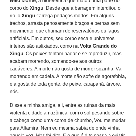
Belo Monte
, a hidrelétrica que matou uma parte do
corpo do
Xingu
. Desde que a barragem interditou o
rio, o
Xingu
carrega pedaços mortos. Em alguns
trechos, arrasta penosamente braços e pernas sem
movimento, que chamam de reservatórios ou lagos
artificiais. Em outros, seu corpo seca e universos
inteiros são asfixiados, como na
Volta Grande do
Xingu
. Os peixes tentam nadar e se reproduzir, mas
acabam morrendo, somando-se aos outros
cadáveres. A morte não gosta de morrer sozinha. Vai
morrendo em cadeia. A morte não sofre de agorafobia,
ela gosta de toda gente, de peixe, carapanã, árvore,
nós.
Disse a minha amiga, ali, entre as ruínas da mais
violenta cidade amazônica, com o sol pesando sobre
a cabeça como uma coroa de chumbo, Vou me mudar
para Altamira. Nem eu mesma sabia de onde vinha
aquela voz. Mas foi dito. E o que é dito passa a existir.