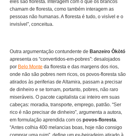
eles são floresta. Interagem com o que os brancos
chamam de floresta, como também interagem as
pessoas não humanas. A floresta é tudo, o visível e o
invisível”, conceitua.
Outra argumentação contundente de
Banzeiro Òkòtó
apresenta os “convertidos-em-pobres”: desalojados
por
Belo Monte
da floresta e das margens dos rios,
onde não são pobres nem ricos, os povos-floresta são
atirados às periferias de Altamira, passam a precisar
de dinheiro e se tornam, portanto, pobres, não raro
miseráveis. O pacote capitalista cai inteiro em suas
cabeças: moradia, transporte, emprego, patrão. “Ser
rico é não precisar de dinheiro”, argumenta a autora,
em formulação aprendida com os
povos-floresta
.
“Antes colhia 400 melancias boas, hoje não consigo
comprar uma ruim”, define um ex-beiradeiro atirado à