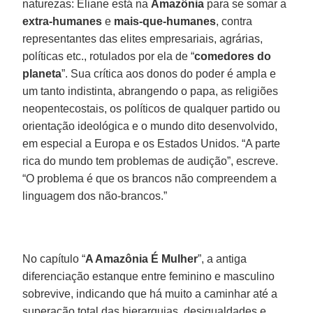
naturezas: Eliane está na
Amazônia
para se somar a
extra-humanes
e
mais-que-humanes
, contra
representantes das elites empresariais, agrárias,
políticas etc., rotulados por ela de “
comedores do
planeta
”. Sua crítica aos donos do poder é ampla e
um tanto indistinta, abrangendo o papa, as religiões
neopentecostais, os políticos de qualquer partido ou
orientação ideológica e o mundo dito desenvolvido,
em especial a Europa e os Estados Unidos. “A parte
rica do mundo tem problemas de audição”, escreve.
“O problema é que os brancos não compreendem a
linguagem dos não-brancos.”
No capítulo “
A Amazônia É Mulher
”, a antiga
diferenciação estanque entre feminino e masculino
sobrevive, indicando que há muito a caminhar até a
superação total das hierarquias, desigualdades e