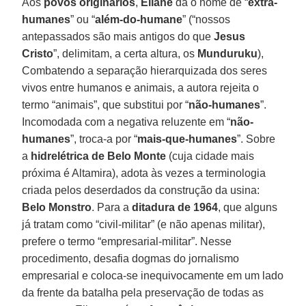
Aos
povos originários
,
Eliane
dá o nome de “
extra-
humanes
” ou “
além-do-humane
” (“nossos
antepassados são mais antigos do que
Jesus
Cristo
”, delimitam, a certa altura, os
Munduruku
),
Combatendo a separação hierarquizada dos seres
vivos entre humanos e animais, a autora rejeita o
termo “animais”, que substitui por “
não-humanes
”.
Incomodada com a negativa reluzente em “
não-
humanes
”, troca-a por “
mais-que-humanes
”. Sobre
a
hidrelétrica de Belo Monte
(cuja cidade mais
próxima é Altamira), adota às vezes a terminologia
criada pelos deserdados da construção da usina:
Belo Monstro
. Para a
ditadura de 1964
, que alguns
já tratam como “civil-militar” (e não apenas militar),
prefere o termo “empresarial-militar”. Nesse
procedimento, desafia dogmas do jornalismo
empresarial e coloca-se inequivocamente em um lado
da frente da batalha pela preservação de todas as