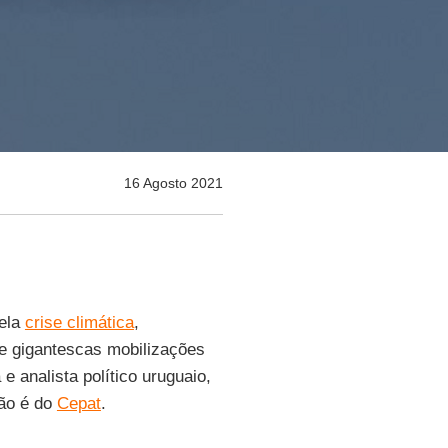
16 Agosto 2021
pela
crise climática
,
e gigantescas mobilizações
a e analista político uruguaio,
ção é do
Cepat
.