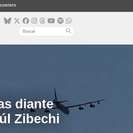
CONTATO
search
as diante
úl Zibechi