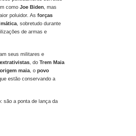
tem como
Joe Biden
, mas
ior poluidor. As
forças
limática
, sobretudo durante
ilizações de armas e
am seus militares e
xtrativistas
, do
Trem Maia
 origem maia
, o
povo
que estão conservando a
: são a ponta de lança da