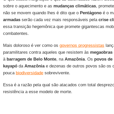
sobre o aquecimento e as
mudanças climáticas
, prome
não se movem quando lhes é dito que o
Pentágono
é o ma
armadas
serão cada vez mais responsáveis pela
crise c
essa transição hegemônica que promete gigantescas mob
combatentes.
Mais doloroso é ver como os
governos progressistas
lanç
paramilitares contra aqueles que resistem às
megaobras e
à
barragem de Belo Monte
, na
Amazônia
. Os
povos de
kayapó
da
Amazônia
e dezenas de outros povos são os 
pouca
biodiversidade
sobrevivente.
Essa é a razão pela qual são atacados com total desprezo
resistência a esse modelo de morte.