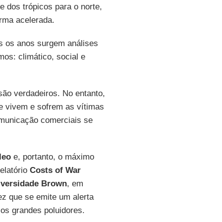
e dos trópicos para o norte,
orma acelerada.
s os anos surgem análises
os: climático, social e
ão verdadeiros. No entanto,
e vivem e sofrem as vítimas
omunicação comerciais se
leo
e, portanto, o máximo
elatório
Costs of War
iversidade Brown
, em
z que se emite um alerta
os grandes poluidores.