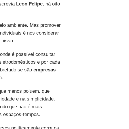
screvia
León Felipe
, há oito
eio ambiente. Mas promover
ndividuais é nos considerar
 nisso.
 onde é possível consultar
eletrodomésticos e por cada
obretudo se são
empresas
a.
 que menos poluem, que
iedade e na simplicidade,
ndo que não é mais
os espaços-tempos.
rsos politicamente corretos