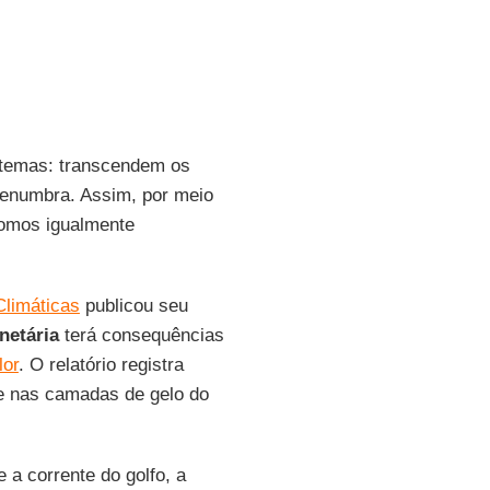
temas: transcendem os
penumbra. Assim, por meio
somos igualmente
Climáticas
publicou seu
netária
terá consequências
lor
. O relatório registra
 e nas camadas de gelo do
 a corrente do golfo, a