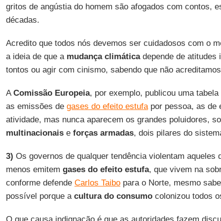
gritos de angústia do homem são afogados com contos, e
décadas.
Acredito que todos nós devemos ser cuidadosos com o m
a ideia de que a
mudança climática
depende de atitudes i
tontos ou agir com cinismo, sabendo que não acreditamos
A
Comissão Europeia
, por exemplo, publicou uma tabela
as emissões de
gases do efeito estufa
por pessoa, as de 
atividade, mas nunca aparecem os grandes poluidores, s
multinacionais
e
forças armadas
, dois pilares do sistem
3)
Os governos de qualquer tendência violentam aqueles
menos emitem
gases do efeito estufa
, que vivem na sobr
conforme defende
Carlos Taibo
para o Norte, mesmo sabe
possível porque a
cultura do consumo
colonizou todos 
O que causa indignação é que as autoridades fazem discu