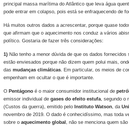
principal massa marítima do Atlântico que leva água quent
pode entrar em colapso, pois está se enfraquecendo de f
Há muitos outros dados a acrescentar, porque quase todo
que afirmam que o aquecimento nos conduz a vários abism
político. Gostaria de fazer três considerações:
1)
Não tenho a menor dúvida de que os dados fornecidos s
estão enviesados porque não dizem quem polui mais, ond
das
mudanças climáticas
. Em particular, os meios de c
empenham em ocultar o que é importante.
O
Pentágono
é o maior consumidor institucional de
petró
emissor individual de
gases do efeito estufa
, segundo o r
(Custos da guerra), emitido pelo
Instituto Watson
, da
Un
novembro de 2019. O dado é conhecidíssimo, mas toda ve
sobre o
aquecimento global
, não se menciona quem são 