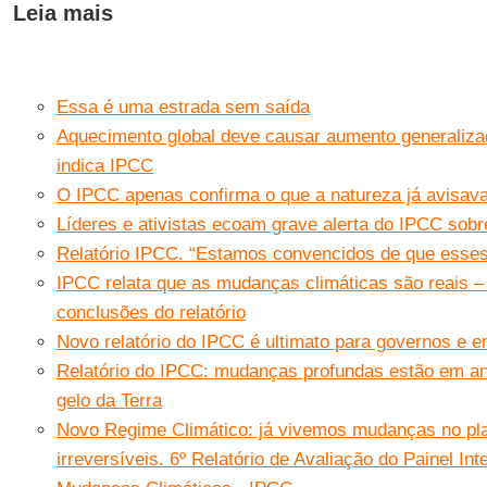
Leia mais
Essa é uma estrada sem saída
Aquecimento global deve causar aumento generalizad
indica IPCC
O IPCC apenas confirma o que a natureza já avisav
Líderes e ativistas ecoam grave alerta do IPCC sobr
Relatório IPCC. “Estamos convencidos de que esses
IPCC relata que as mudanças climáticas são reais –
conclusões do relatório
Novo relatório do IPCC é ultimato para governos e 
Relatório do IPCC: mudanças profundas estão em a
gelo da Terra
Novo Regime Climático: já vivemos mudanças no pl
irreversíveis. 6º Relatório de Avaliação do Painel I