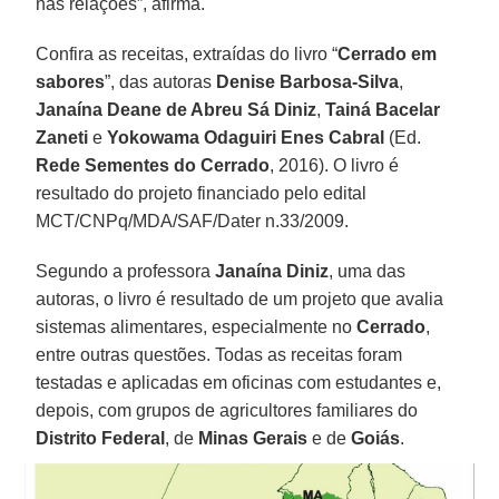
nas relações”, afirma.
Confira as receitas, extraídas do livro “
Cerrado em
sabores
”, das autoras
Denise Barbosa-Silva
,
Janaína Deane de Abreu Sá Diniz
,
Tainá Bacelar
Zaneti
e
Yokowama Odaguiri Enes Cabral
(Ed.
Rede Sementes do Cerrado
, 2016). O livro é
resultado do projeto financiado pelo edital
MCT/CNPq/MDA/SAF/Dater n.33/2009.
Segundo a professora
Janaína Diniz
, uma das
autoras, o livro é resultado de um projeto que avalia
sistemas alimentares, especialmente no
Cerrado
,
entre outras questões. Todas as receitas foram
testadas e aplicadas em oficinas com estudantes e,
depois, com grupos de agricultores familiares do
Distrito Federal
, de
Minas Gerais
e de
Goiás
.