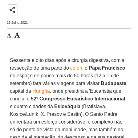
share
26 Julho 2021
Sessenta e oito dias após a cirurgia digestiva, com a
ressecção de uma parte do
cólon
, o
Papa Francisco
no espaço de pouco mais de 80 horas (12 a 15 de
setembro) fará várias viagens para visitar
Budapeste
,
capital da
Hungria
, onde presidirá a 'Eucaristia que
conclui o
52º Congresso Eucarístico Internacional
,
e quatro cidades da
Eslováquia
(Bratislava,
Kosice/Lunik IX, Presov e Sastin). O Santo Padre
enfrentará um esforço considerável e complexo não
só do ponto de vista da mobilidade, mas também no
caso da alimentação, do descanso e da sua pastoral