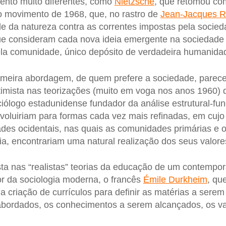
ento muito diferentes, como
Nietzsche
, que retomou co
 o movimento de 1968, que, no rastro de
Jean-Jacques 
de da natureza contra as correntes impostas pela socied
ue consideram cada nova ideia emergente na sociedad
ela comunidade, único depósito de verdadeira humanida
primeira abordagem, de quem prefere a sociedade, parec
timista nas teorizações (muito em voga nos anos 1960) 
ciólogo estadunidense fundador da análise estrutural-fun
voluiriam para formas cada vez mais refinadas, em cuj
des ocidentais, nas quais as comunidades primárias e
lia, encontrariam uma natural realização dos seus valore
ta nas “realistas” teorias da educação de um contemp
r da sociologia moderna, o francês
Émile Durkheim
, qu
a criação de currículos para definir as matérias a sere
bordados, os conhecimentos a serem alcançados, os va