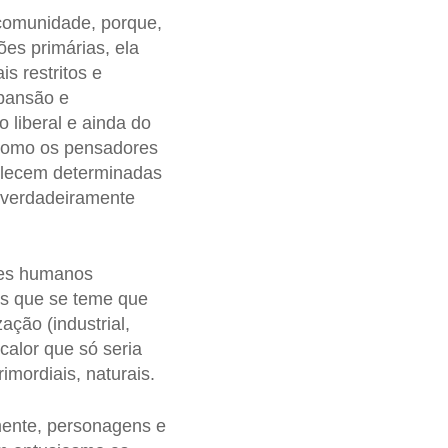
 comunidade, porque,
ões primárias, ela
s restritos e
xpansão e
 liberal e ainda do
 como os pensadores
valecem determinadas
a verdadeiramente
res humanos
res que se teme que
ção (industrial,
calor que só seria
imordiais, naturais.
ente, personagens e