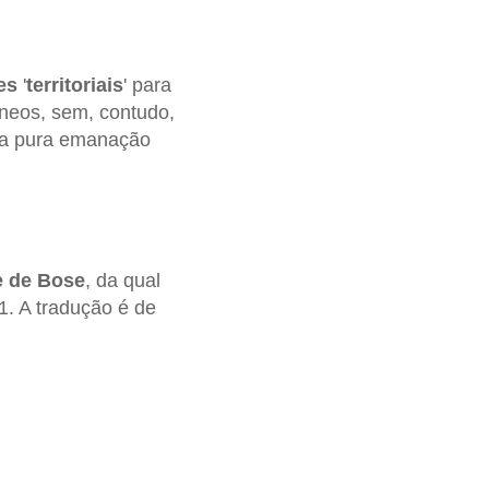
es
'
territoriais
' para
neos, sem, contudo,
uma pura emanação
 de Bose
, da qual
1. A tradução é de