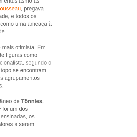
m entusiasmo as
Rousseau
, pregava
ade, e todos os
e como uma ameaça à
de.
e mais otimista. Em
de figuras como
cionalista, segundo o
o topo se encontram
 os agrupamentos
s.
orâneo de
Tönnies
,
e foi um dos
m ensinadas, os
lores a serem