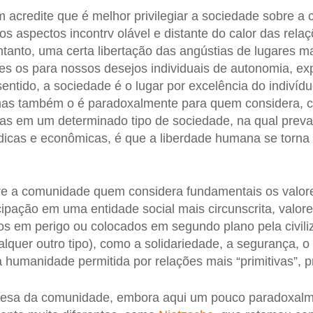
 acredite que é melhor privilegiar a sociedade sobre a
 aspectos incontrv olável e distante do calor das relaç
ntanto, uma certa libertação das angústias de lugares mai
es os para nossos desejos individuais de autonomia, e
ntido, a sociedade é o lugar por excelência do indivíduo
o, mas também o é paradoxalmente para quem considera,
enas em um determinado tipo de sociedade, na qual pre
rídicas e econômicas, é que a liberdade humana se torn
fere a comunidade quem considera fundamentais os valo
icipação em uma entidade social mais circunscrita, valo
s em perigo ou colocados em segundo plano pela civiliza
lquer outro tipo), como a solidariedade, a segurança, o 
 humanidade permitida por relações mais “primitivas”, pr
fesa da comunidade, embora aqui um pouco paradoxalm