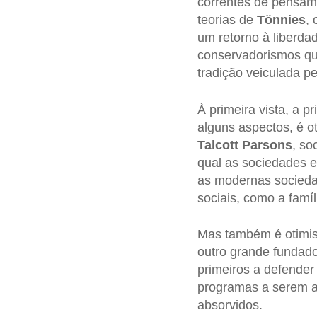
correntes de pensam
teorias de
Tönnies
,
um retorno à liberda
conservadorismos q
tradição veiculada p
À primeira vista, a 
alguns aspectos, é o
Talcott Parsons
, so
qual as sociedades e
as modernas socieda
sociais, como a famí
Mas também é otimis
outro grande fundado
primeiros a defender 
programas a serem a
absorvidos.