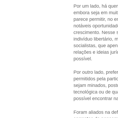
Por um lado, há quem
embora seja em muitos
parece permitir, no e
notáveis oportunidad
crescimento. Nesse se
indivíduo libertári
socialistas, que ap
relações e ideias ju
possível.
Por outro lado, pre
permitidos pela part
sejam minados, posto
tecnológica ou de qua
possível encontrar na
Foram aliados na de