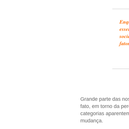
Enq
esse
soci
fato
Grande parte das noss
fato, em torno da p
categorias aparentem
mudança.