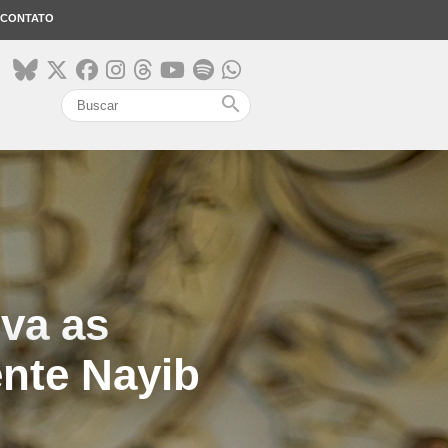
CONTATO
search
ova as
ente Nayib