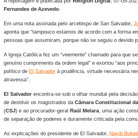
A reportagem é publicada por
Religión Digital
, 07-05-202
Fernandes de Azevedo
.
Em uma nota assinada pelo arcebispo de San Salvador,
J
aponta que “tampouco estamos de acordo com a forma em
pessoas que assumiram, porque não se seguiu o devido pr
A Igreja Católica fez um “veemente” chamado para que s
genuíno cumprimento da ordem legal” e exortou “aos princ
político de
El Salvador
à prudência, virtude necessária ne
atravessa”.
El Salvador
encontra-se sob o olhar mundial pela decisã
de destituir os magistrados da
Câmara Constitucional da
(
CSJ
) e ao procurador-geral
Raúl Melara
, uma ação cons
de separação de poderes e duramente criticada pela comu
As explicações do presidente de El Salvador,
Nayib Bukel