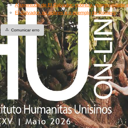
A juventude de El Salvador: pobreza, marginalidade 
El Salvador, os pobres e o exemplo de Romero
⚠️
Comunicar erro