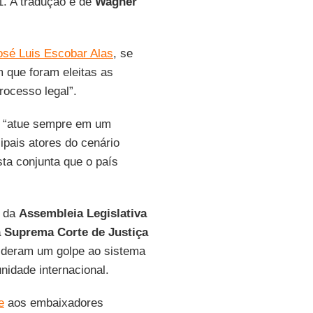
1. A tradução é de
Wagner
osé Luis Escobar Alas
, se
 que foram eleitas as
ocesso legal”.
e “atue sempre em um
ipais atores do cenário
sta conjunta que o país
o da
Assembleia Legislativa
 Suprema Corte de Justiça
ideram um golpe ao sistema
nidade internacional.
e
aos embaixadores