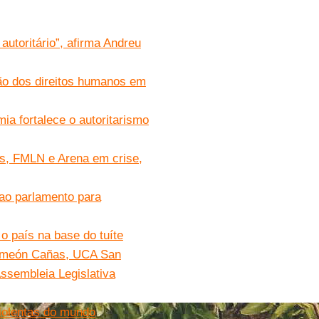
utoritário”, afirma Andreu
ção dos direitos humanos em
ia fortalece o autoritarismo
as, FMLN e Arena em crise,
 ao parlamento para
o país na base do tuíte
Simeón Cañas, UCA San
Assembleia Legislativa
iolentas do mundo