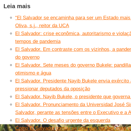
Leia mais
“El Salvador se encaminha para ser um Estado mais a
Oliva, s.j., reitor da UCA
El Salvador: crise econômica, autoritarismo e viola
tempos de pandemia
El Salvador. Em contraste com os vizinhos, a pandem
do governo
El Salvador. Sete meses do governo Bukele: pandill
otimismo e água
El Salvador. Presidente Nayib Bukele envia exército
pressionar deputados da oposição
El Salvador. Nayib Bukele, o presidente que governa 
El Salvador. Pronunciamento da Universidad José 
Salvador, perante as tensões entre o Executivo e a 
El Salvador. O desafio urgente da esquerda
Como El Salvador tornou-se uma das nações mais v