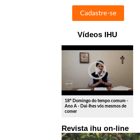
Vídeos IHU
play_circle_outline
18º Domingo do tempo comum -
Ano A - Dai-lhes vós mesmos de
comer
Revista ihu on-line