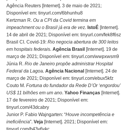
Agência Reuters [Internet]. 3 de maio de 2021;
Disponível em: tinyurl.com/6bhunhu8
Kertzman R.
Ou a CPI da Covid termina em
impeachment ou o Brasil já era de ve
z.
IstoÉ
[Internet].
14 de abril de 2021; Disponível em: tinyurl.com/fek8f6sz
Brasil CI. Covid-19:
Rio negocia abertura de 300 leitos
em hospitais federai
s.
Agência Brasil
[Internet]. 19 de
março de 2021; Disponível em: tinyurl.com/wwpxwsm9
Júnia R.
Rio de Janeiro propõe administrar Hospital
Federal da Lago
a.
Agência Nacional
[Internet]. 24 de
março de 2021; Disponível em: tinyurl.com/ebux5kfz
Couto M.
Fortuna do fundador da Rede D’Or ‘engordou’
US$ 11 bilhões em um ano
.
Yahoo Finanças
[Internet].
17 de fevereiro de 2021; Disponível em:
tinyurl.com/43dcabry
Junior P. Fabio Wajngarten: “
Houve incompetência e
ineficiência
”.
Veja
[Internet]. 2021; Disponível em:
tinyurl.com/b43y6ykc