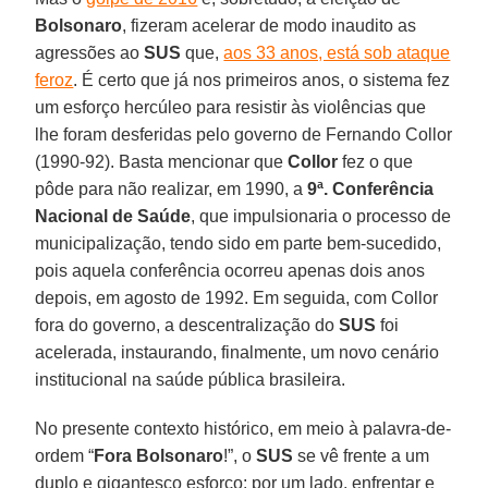
Bolsonaro
, fizeram acelerar de modo inaudito as
agressões ao
SUS
que,
aos 33 anos, está sob ataque
feroz
. É certo que já nos primeiros anos, o sistema fez
um esforço hercúleo para resistir às violências que
lhe foram desferidas pelo governo de Fernando Collor
(1990-92). Basta mencionar que
Collor
fez o que
pôde para não realizar, em 1990, a
9ª. Conferência
Nacional de Saúde
, que impulsionaria o processo de
municipalização, tendo sido em parte bem-sucedido,
pois aquela conferência ocorreu apenas dois anos
depois, em agosto de 1992. Em seguida, com Collor
fora do governo, a descentralização do
SUS
foi
acelerada, instaurando, finalmente, um novo cenário
institucional na saúde pública brasileira.
No presente contexto histórico, em meio à palavra-de-
ordem “
Fora Bolsonaro
!”, o
SUS
se vê frente a um
duplo e gigantesco esforço: por um lado, enfrentar e