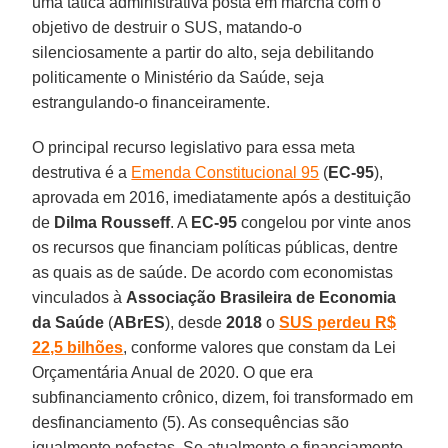
uma tática administrativa posta em marcha com o
objetivo de destruir o SUS, matando-o
silenciosamente a partir do alto, seja debilitando
politicamente o Ministério da Saúde, seja
estrangulando-o financeiramente.
O principal recurso legislativo para essa meta
destrutiva é a
Emenda Constitucional 95
(
EC-95
),
aprovada em 2016, imediatamente após a destituição
de
Dilma
Rousseff
. A
EC-95
congelou por vinte anos
os recursos que financiam políticas públicas, dentre
as quais as de saúde. De acordo com economistas
vinculados à
Associação Brasileira de Economia
da Saúde
(
ABrES
), desde
2018
o
SUS perdeu R$
22,5 bilhões
, conforme valores que constam da Lei
Orçamentária Anual de 2020. O que era
subfinanciamento crônico, dizem, foi transformado em
desfinanciamento (5). As consequências são
igualmente nefastas. Se atualmente o financiamento