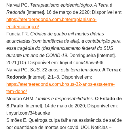
Narvai PC.
Terraplanismo epidemiológico. A Terra é
Redonda
[Internet]. 16 de março de 2020; Disponível em:
https://aterraeredonda.com.br/terraplanismo-
epidemiologico/
Funcia FR.
Crônica de quatro mil mortes diárias
anunciadas (com tendência de alta): a contribuição para
essa tragédia do (des)financiamento federal do SUS
durante um ano de COVID-19
. Domingueira [Internet].
2021;(10). Disponível em: tinyurl.com/49aw69f6
Narvai PC.
SUS, 32 anos: esta terra tem don
o.
A Terra é
Redonda
[Internet]. 2:1–8. Disponível em:
https://aterraeredonda.com.br/sus-32-anos-esta-terra-
tem-dono/
Mourão AHM.
Limites e responsabilidades
.
O Estado de
S.Paulo
[Internet]. 14 de maio de 2020; Disponível em:
tinyurl.com/34baunke
Simões E. Queiroga culpa falha na assistência de saúde
por quantidade de mortos por covid. UOL Notícias –