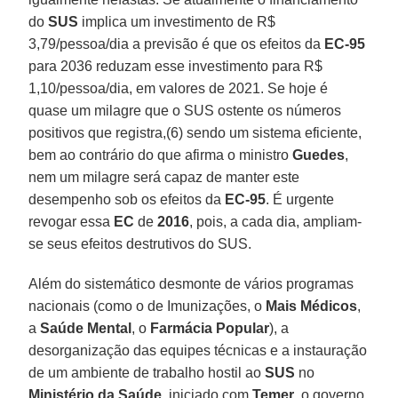
do
SUS
implica um investimento de R$
3,79/pessoa/dia a previsão é que os efeitos da
EC-95
para 2036 reduzam esse investimento para R$
1,10/pessoa/dia, em valores de 2021. Se hoje é
quase um milagre que o SUS ostente os números
positivos que registra,(6) sendo um sistema eficiente,
bem ao contrário do que afirma o ministro
Guedes
,
nem um milagre será capaz de manter este
desempenho sob os efeitos da
EC-95
. É urgente
revogar essa
EC
de
2016
, pois, a cada dia, ampliam-
se seus efeitos destrutivos do SUS.
Além do sistemático desmonte de vários programas
nacionais (como o de Imunizações, o
Mais Médicos
,
a
Saúde
Mental
, o
Farmácia Popular
), a
desorganização das equipes técnicas e a instauração
de um ambiente de trabalho hostil ao
SUS
no
Ministério da Saúde
, iniciado com
Temer
, o governo