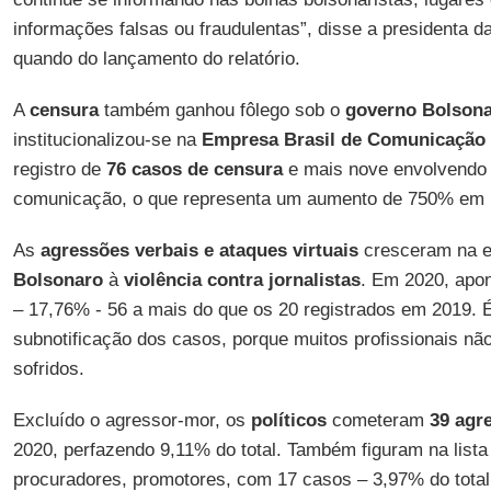
informações falsas ou fraudulentas”, disse a presidenta d
quando do lançamento do relatório.
A
censura
também ganhou fôlego sob o
governo Bolson
institucionalizou-se na
Empresa Brasil de Comunicação
registro de
76 casos de censura
e mais nove envolvendo 
comunicação, o que representa um aumento de 750% em re
As
agressões verbais e ataques virtuais
cresceram na e
Bolsonaro
à
violência contra jornalistas
. Em 2020, apo
– 17,76% - 56 a mais do que os 20 registrados em 2019. É
subnotificação dos casos, porque muitos profissionais n
sofridos.
Excluído o agressor-mor, os
políticos
cometeram
39 agre
2020, perfazendo 9,11% do total. Também figuram na lista
procuradores, promotores, com 17 casos – 3,97% do total; p