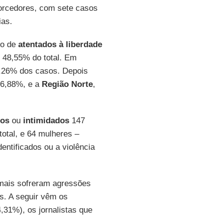
torcedores, com sete casos
ias.
ro de
atentados à liberdade
 48,55% do total. Em
8,26% dos casos. Depois
 6,88%, e a
Região Norte
,
os
ou
intimidados
147
otal, e 64 mulheres –
entificados ou a violência
mais sofreram agressões
s. A seguir vêm os
31%), os jornalistas que