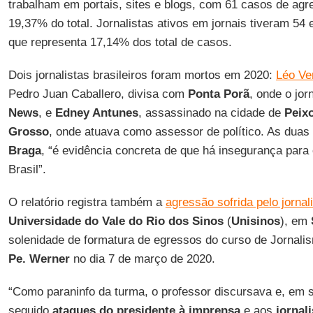
trabalham em portais, sites e blogs, com 61 casos de ag
19,37% do total. Jornalistas ativos em jornais tiveram 54
que representa 17,14% dos total de casos.
Dois jornalistas brasileiros foram mortos em 2020:
Léo Ve
Pedro Juan Caballero, divisa com
Ponta Porã
, onde o jor
News
, e
Edney Antunes
, assassinado na cidade de
Peix
Grosso
, onde atuava como assessor de político. As duas
Braga
, “é evidência concreta de que há insegurança para 
Brasil”.
O relatório registra também a
agressão sofrida pelo jornali
Universidade do Vale do Rio dos Sinos
(
Unisinos
), em
solenidade de formatura de egressos do curso de Jornali
Pe. Werner
no dia 7 de março de 2020.
“Como paraninfo da turma, o professor discursava e, em 
seguido
ataques do presidente à imprensa
e aos
jornal