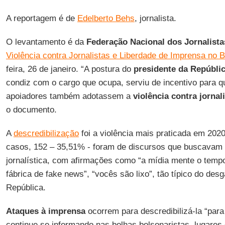
A reportagem é de
Edelberto Behs
, jornalista.
O levantamento é da
Federação Nacional dos Jornalista
Violência contra Jornalistas e Liberdade de Imprensa no B
feira, 26 de janeiro. “A postura do
presidente da Repúbli
condiz com o cargo que ocupa, serviu de incentivo para q
apoiadores também adotassem a
violência contra jornal
o documento.
A
descredibilização
foi a violência mais praticada em 202
casos, 152 – 35,51% - foram de discursos que buscavam d
jornalística, com afirmações como “a mídia mente o tempo
fábrica de fake news”, “vocês são lixo”, tão típico do des
República.
Ataques à imprensa
ocorrem para descredibilizá-la “para
continue se informando nas bolhas bolsonaristas, lugares