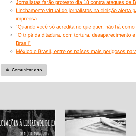
Jornalistas farão protesto dia 18 contra ataques de 
Linchamento virtual de jornalistas na eleição alerta p
imprensa
“Quando você só acredita no que quer, não há como 
“O tripé da ditadura, com tortura, desaparecimento 
Brasil”
México e Brasil, entre os países mais perigosos para
⚠️
Comunicar erro