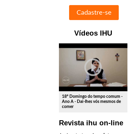
Vídeos IHU
play_circle_outline
18º Domingo do tempo comum -
Ano A - Dai-lhes vós mesmos de
comer
Revista ihu on-line