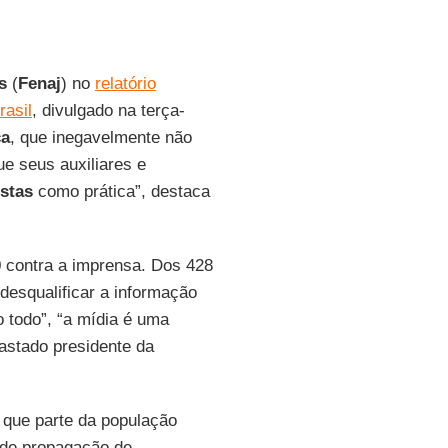
s
(
Fenaj
) no
relatório
rasil
, divulgado na terça-
ca
, que inegavelmente não
ue seus auxiliares e
istas
como prática”, destaca
0 contra a imprensa. Dos 428
esqualificar a informação
 todo”, “a mídia é uma
gastado presidente da
 que parte da população
 de propagação de