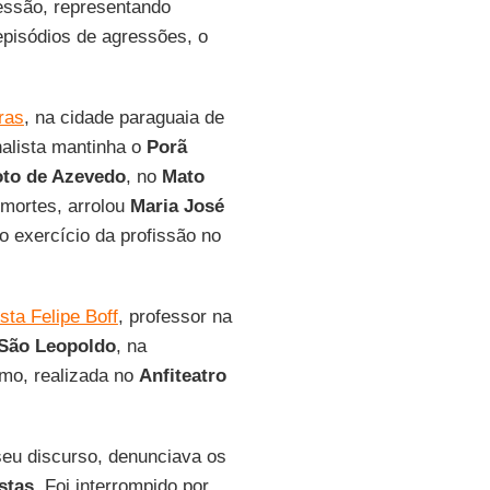
ressão, representando
 episódios de agressões, o
ras
, na cidade paraguaia de
nalista mantinha o
Porã
oto de Azevedo
, no
Mato
 mortes, arrolou
Maria José
o exercício da profissão no
sta Felipe Boff
, professor na
São Leopoldo
, na
smo, realizada no
Anfiteatro
seu discurso, denunciava os
istas
. Foi interrompido por