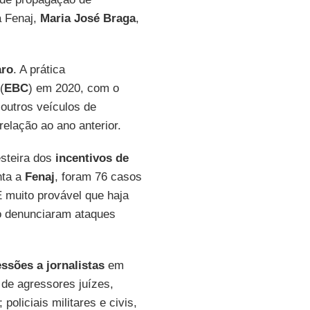
a Fenaj,
Maria José Braga
,
aro
. A prática
(
EBC
) em 2020, com o
outros veículos de
lação ao ano anterior.
steira dos
incentivos de
nta a
Fenaj
, foram 76 casos
 muito provável que haja
ão denunciaram ataques
ssões a jornalistas
em
 de agressores juízes,
oliciais militares e civis,